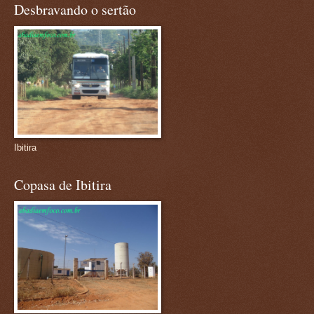
Desbravando o sertão
Ibitira
Copasa de Ibitira