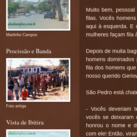
Muito bem, pessoal 
filas. Vocês homens
aqui à esquerda. E
mulheres façam fila à
Martinho Campos
Procissão e Banda
Depois de muita bagu
homens dominados p
fila dos homens qu
nosso querido Gerio
São Pedro está chat
Foto antiga
- Vocês deveriam 
vocês se deixaram 
Vista de Ibitira
honrou o nome e d
com ele! Então, vira