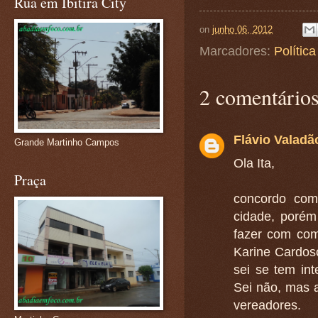
Rua em Ibitira City
on
junho 06, 2012
Marcadores:
Política
2 comentários
Flávio Valadã
Grande Martinho Campos
Ola Ita,
Praça
concordo com
cidade, porém
fazer com com
Karine Cardoso
sei se tem in
Sei não, mas 
vereadores.