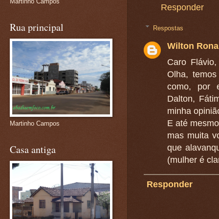
Martinho Campos
Responder
Rua principal
Respostas
Wilton Rona
Caro Flávio
Olha, temos
como, por 
Dalton, Fáti
minha opiniã
E até mesmo
Martinho Campos
mas muita v
Casa antiga
que alavanq
(mulher é cla
Responder