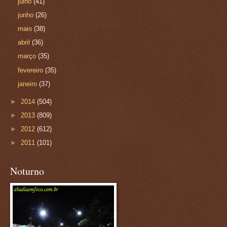
julho
(41)
junho
(26)
maio
(38)
abril
(36)
março
(35)
fevereiro
(35)
janeiro
(37)
►
2014
(504)
►
2013
(809)
►
2012
(612)
►
2011
(101)
Noturno