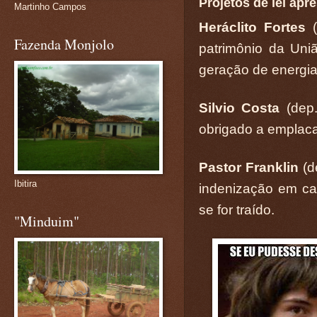
Projetos de lei ap
Martinho Campos
Heráclito Fortes
Fazenda Monjolo
patrimônio da Uniã
geração de energia
Silvio Costa
(dep
obrigado a emplacar
Pastor Franklin
(d
Ibitira
indenização em cas
se for traído.
"Minduim"