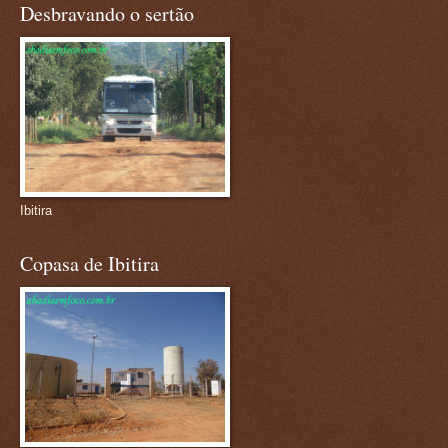
Desbravando o sertão
Ibitira
Copasa de Ibitira