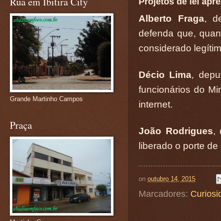
Rua em Ibitira City
Projetos de lei apr
Alberto Fraga
, d
defenda que, quan
considerado legíti
Décio Lima
, depu
funcionários do Mi
Grande Martinho Campos
internet.
Praça
João Rodrigues
,
liberado o porte de
on
outubro 14, 2015
Marcadores:
Curiosi