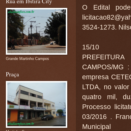
Rua em Ibitira City
O Edital pode
licitacao82@ya
3524-1273. Nils
15/10
PREFEITUR
Grande Martinho Campos
CAMPOS/MG : C
Praça
empresa CET
LTDA, no valor
quatro mil, du
Processo licit
03/2016 . Fran
Municipal