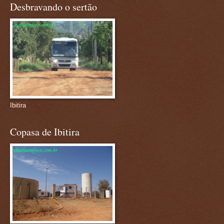
Desbravando o sertão
Ibitira
Copasa de Ibitira