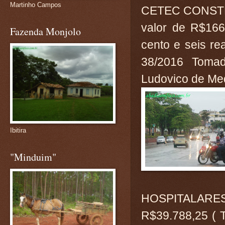
Martinho Campos
CETEC CONST
valor de R$166
Fazenda Monjolo
cento e seis rea
38/2016 Tomad
Ludovico de Med
Ibitira
"Minduim"
HOSPITALARES
R$39.788,25 ( T