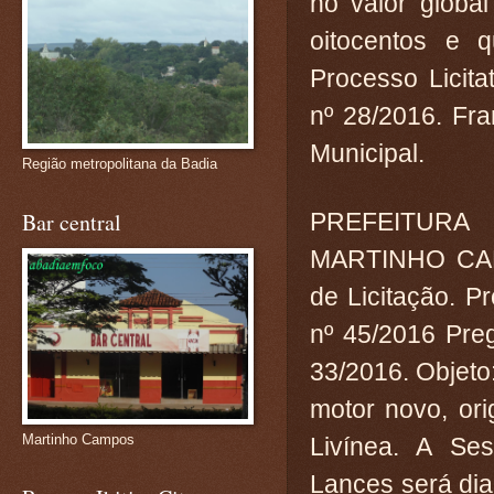
no valor global
oitocentos e q
Processo Licit
nº 28/2016. Fra
Municipal.
Região metropolitana da Badia
PREFEITURA 
Bar central
MARTINHO CAM
de Licitação. Pr
nº 45/2016 Pre
33/2016. Objeto
motor novo, ori
Martinho Campos
Livínea. A Se
Lances será dia