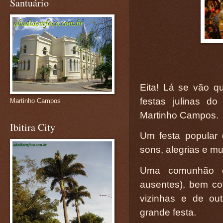
Santuário
Eita! Lá se vão q
festas julinas d
Martinho Campos
Martinho Campos.
Ibitira City
Um festa popular 
sons, alegrias e mu
Uma comunhão en
ausentes), bem c
vizinhas e de out
grande festa.