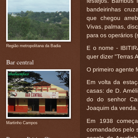
festejos. Bambus 
bandeirinhas cruz
que chegou arreb
Vivas, palmas, dis
para os operários 
Região metropolitana da Badia
E o nome - IBITIR
quer dizer "Terras A
Bar central
O primeiro agente f
Em volta da estaç
casas: de D. Améli
do do senhor Car
Joaquim da venda.
Em 1938 começar
Martinho Campos
comandados pelo s