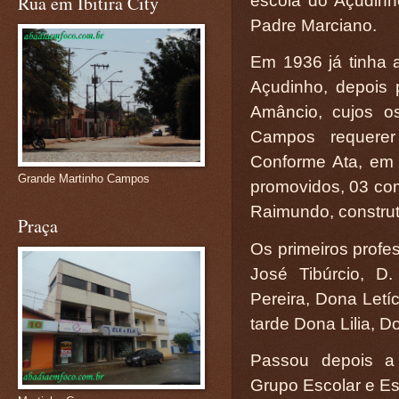
escola do Açudinh
Rua em Ibitira City
Padre Marciano.
Em 1936 já tinha 
Açudinho, depois 
Amâncio, cujos o
Campos requere
Conforme Ata, em
Grande Martinho Campos
promovidos, 03 co
Raimundo, constru
Praça
Os primeiros profes
José Tibúrcio, D
Pereira, Dona Letí
tarde Dona Lilia, 
Passou depois a
Grupo Escolar e Es