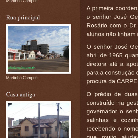
Martinho Campos
A primeira coorden
Rua principal
o senhor José Ge
Rosário com o Dr.
alunos não tinham
O senhor José Ge
abril de 1965 qua
diretora até a apo
para a construção d
Martinho Campos
procura da CARPE 
Casa antiga
O prédio de duas
construído na ges
governador o sen
salinhas e cozi
recebendo o nome
que muito ajud