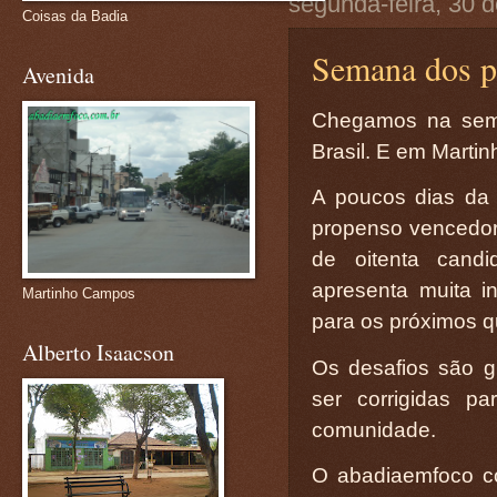
segunda-feira, 30 
Coisas da Badia
Semana dos p
Avenida
Chegamos na sema
Brasil. E em Mart
A poucos dias da 
propenso vencedor 
de oitenta cand
apresenta muita i
Martinho Campos
para os próximos q
Alberto Isaacson
Os desafios são g
ser corrigidas p
comunidade.
O abadiaemfoco co