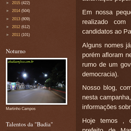
►
2015
(422)
Em nossa peque
►
2014
(504)
►
2013
(809)
realizado com
►
2012
(612)
candidatos ao Pa
►
2011
(101)
Alguns nomes já 
Noturno
porém afloram ne
rumo de um gov
democracia).
Nosso blog, com
nesta campanha, 
informações sobr
Martinho Campos
Hoje temos , c
Talentos da "Badia"
prefeito de M