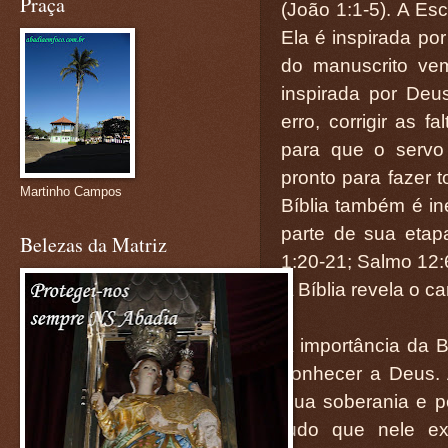
Praça
(João 1:1-5). A Es
Ela é inspirada por
do manuscrito ve
inspirada por Deu
erro, corrigir as f
para que o servo
pronto para fazer t
Martinho Campos
Bíblia também é in
parte de sua etapa
Belezas da Matriz
1:20-21; Salmo 12:
A Bíblia revela o c
A importância da B
conhecer a Deus. 
Sua soberania e po
tudo que nele e