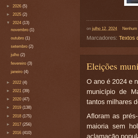
►
2026
(5)
►
2025
(2)
▼
2024
(13)
on
julho 12, 2024
Nenhum 
novembro
(1)
Marcadores:
Textos 
outubro
(1)
setembro
(2)
julho
(2)
Eleições muni
fevereiro
(3)
janeiro
(4)
O ano é 2024 e n
►
2022
(4)
município de M
►
2021
(39)
►
2020
(47)
tantos milhares d
►
2019
(138)
Afloram as prés
►
2018
(175)
►
2017
(256)
maioria sem hol
►
2016
(410)
aclamação popul