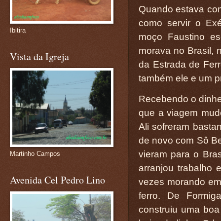
Quando estava compl
como servir o Exé
Ibitira
moço Faustino es
morava no Brasil, 
Vista da Igreja
da Estrada de Ferr
também ele e um p
Recebendo o dinhei
que a viagem mudo
Ali sofreram basta
de novo com Sô Ber
vieram para o Bras
Martinho Campos
arranjou trabalho 
Avenida Cel Pedro Lino
vezes morando em 
ferro. De Formig
construiu uma boa