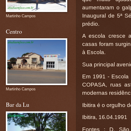
aumentaram o gal
Inaugural de 5ª S
Martinho Campos
prédio.
Centro
A escola cresce a
casas foram surgin
à Escola.
Sua principal aven
Em 1991 - Escola E
COPASA, ruas asfa
Martinho Campos
modernas residênci
Bar da Lu
Ibitira é o orgulho d
Ibitira, 16.04.1991
Fontes : D. São,