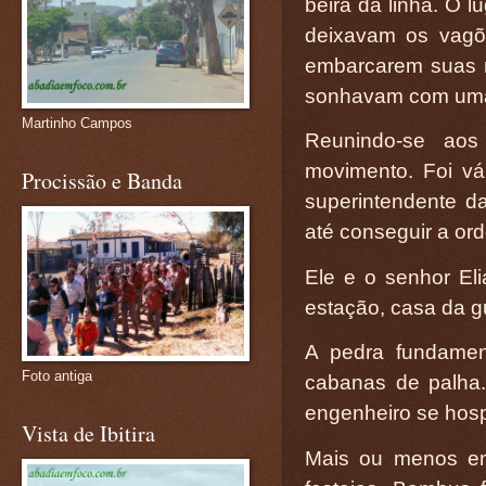
beira da linha. O 
deixavam os vagõ
embarcarem suas m
sonhavam com uma
Martinho Campos
Reunindo-se aos
movimento. Foi vá
Procissão e Banda
superintendente d
até conseguir a or
Ele e o senhor El
estação, casa da g
A pedra fundamen
Foto antiga
cabanas de palha
engenheiro se hos
Vista de Ibitira
Mais ou menos em