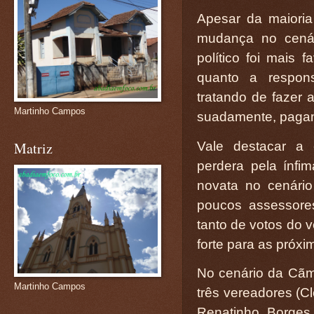
Apesar da maioria
mudança no cenári
político foi mais f
quanto a respon
tratando de fazer 
Martinho Campos
suadamente, paga
Vale destacar a 
Matriz
perdera pela ínfi
novata no cenário
poucos assessor
tanto de votos do 
forte para as próxi
No cenário da Cãma
Martinho Campos
três vereadores (Cl
Renatinho, Borges