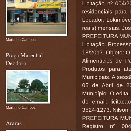
Licitação nº 004/
residenciais para 
Locador: Lokimóvei
reais) mensais. Jos
PREFEITURA MUN
Martinho Campos
Licitação. Processo
18/2017. Objeto: O
Praça Marechal
Alimentícios de P
Deodoro
Produtos para ate
Municipais. A sess
05 de Abril de 2
Município. O edita
do email: licitac
Martinho Campos
3524-1273. Nilson 
PREFEITURA MUN
Araras
Registro nº 0