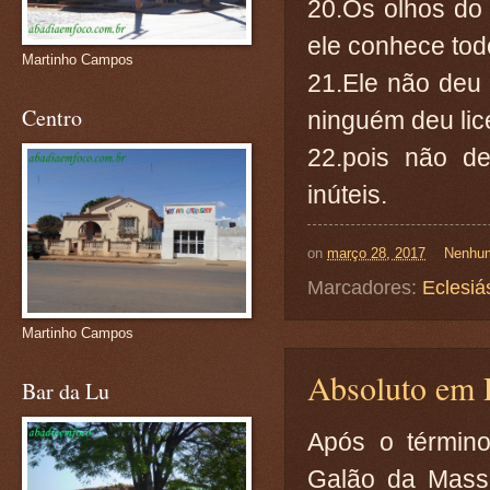
20.Os olhos do
ele conhece to
Martinho Campos
21.Ele não deu
Centro
ninguém deu lic
22.pois não de
inúteis.
on
março 28, 2017
Nenhum
Marcadores:
Eclesiá
Martinho Campos
Absoluto em 
Bar da Lu
Após o términ
Galão da Massa