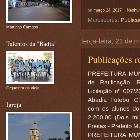
on
março 24, 2017
Nenhum
Marcadores:
Publica
Martinho Campos
terça-feira, 21 de 
Talentos da "Badia"
Publicações re
PREFEITURA MUN
de Ratificação. 
Orquestra de viola
Licitação nº 007/
Abadia Futebol Cl
Igreja
com os alunos do
2.200,00 (Dois mi
Freitas - Prefeito M
PREFEITURA MUN