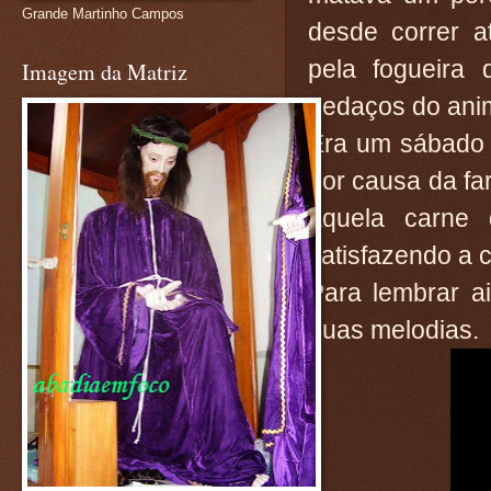
Grande Martinho Campos
desde correr a
pela fogueira 
Imagem da Matriz
pedaços do anima
Era um sábado 
por causa da fa
aquela carne 
satisfazendo a c
Para lembrar a
duas melodias.