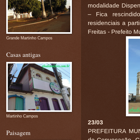
modalidade Dispens
– Fica rescindi
residenciais a par
Freitas - Prefeito M
Grande Martinho Campos
Casas antigas
Martinho Campos
23/03
PREFEITURA MUN
Paisagem
de Convocação. Co