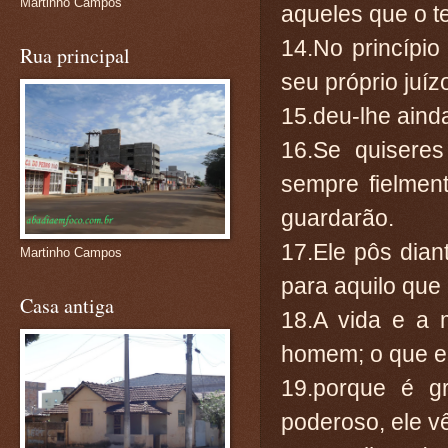
Martinho Campos
aqueles que o 
14.No princípi
Rua principal
seu próprio juíz
15.deu-lhe aind
16.Se quiseres
sempre fielmen
guardarão.
17.Ele pôs dian
Martinho Campos
para aquilo que
Casa antiga
18.A vida e a 
homem; o que el
19.porque é g
poderoso, ele v