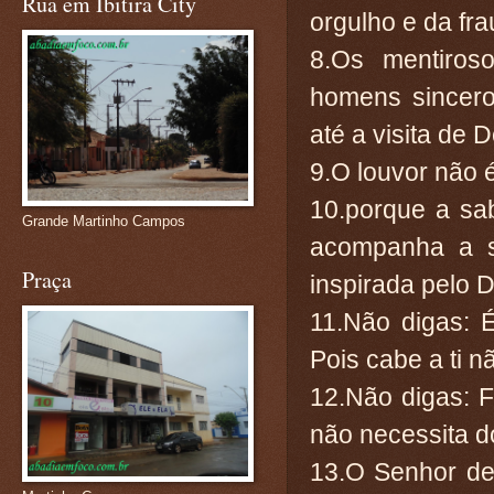
Rua em Ibitira City
orgulho e da fra
8.Os mentiros
homens sincero
até a visita de 
9.O louvor não 
10.porque a sa
Grande Martinho Campos
acompanha a sa
Praça
inspirada pelo 
11.Não digas: 
Pois cabe a ti n
12.Não digas: F
não necessita d
13.O Senhor de