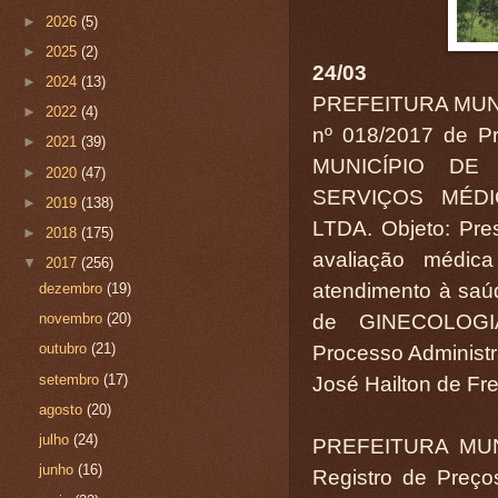
►
2026
(5)
►
2025
(2)
24/03
►
2024
(13)
PREFEITURA MUN
►
2022
(4)
nº 018/2017 de Pr
►
2021
(39)
MUNICÍPIO DE
►
2020
(47)
SERVIÇOS MÉD
►
2019
(138)
LTDA. Objeto: Pre
►
2018
(175)
avaliação médic
▼
2017
(256)
atendimento à saú
dezembro
(19)
novembro
(20)
de GINECOLOGI
outubro
(21)
Processo Administr
setembro
(17)
José Hailton de Fre
agosto
(20)
julho
(24)
PREFEITURA MUN
junho
(16)
Registro de Preç