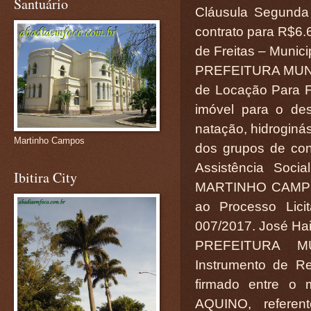
Santuário
Cláusula Segunda 
contrato para R$6.6
de Freitas – Munici
PREFEITURA MUN
de Locação Para F
imóvel para o des
natação, hidroginás
Martinho Campos
dos grupos de co
Assistência Soci
Ibitira City
MARTINHO CAMPO
ao Processo Lici
007/2017. José Hail
PREFEITURA M
Instrumento de R
firmado entre o
AQUINO, referen