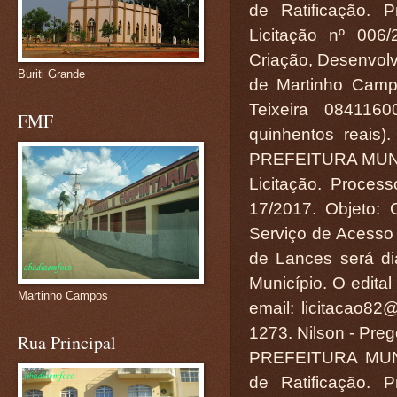
de Ratificação. 
Licitação nº 006
Criação, Desenvolv
Buriti Grande
de Martinho Camp
Teixeira 0841160
FMF
quinhentos reais).
PREFEITURA MUN
Licitação. Process
17/2017. Objeto:
Serviço de Acesso 
de Lances será di
Município. O edital
Martinho Campos
email: licitacao82
1273. Nilson - Preg
Rua Principal
PREFEITURA MUN
de Ratificação. 