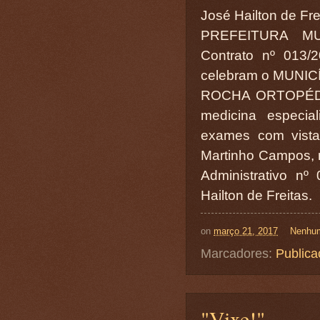
José Hailton de Fre
PREFEITURA M
Contrato nº 013/
celebram o MUNI
ROCHA ORTOPÉDIC
medicina especia
exames com vista
Martinho Campos, 
Administrativo n
Hailton de Freitas.
on
março 21, 2017
Nenhum
Marcadores:
Publica
"Vixe!"