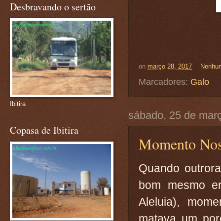
Desbravando o sertão
on
março 28, 2017
Nenhum
Marcadores:
Galo
Ibitira
sábado, 25 de mar
Copasa de Ibitira
Momento Nost
Quando outrora
bom mesmo er
Aleluia), mom
matava um porc