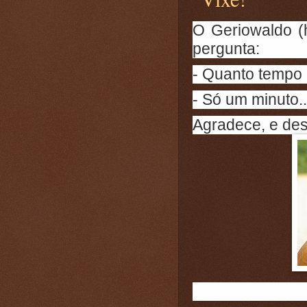
O Geriowaldo (h
pergunta:
- Quanto tempo 
- Só um minuto..
Agradece, e des