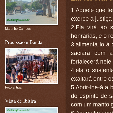
1.Aquele que t
exerce a justiça
2.Ela virá ao
Martinho Campos
honrarias, e o 
Procissão e Banda
3.alimentá-lo-á 
saciará com a
fortalecerá nele
4.ela o susten
exaltará entre 
5.Abrir-lhe-á a
Foto antiga
do espírito de s
Vista de Ibitira
com um manto g