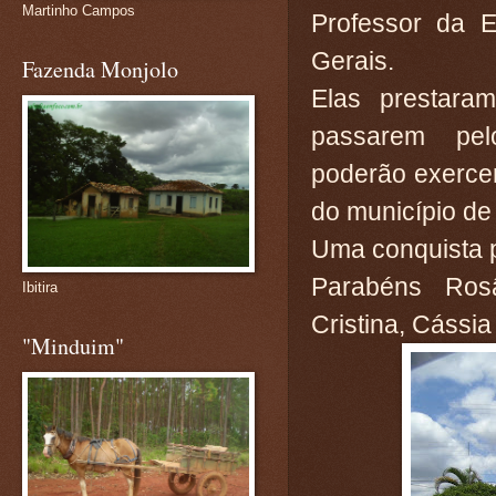
Martinho Campos
Professor da 
Gerais.
Fazenda Monjolo
Elas prestar
passarem pel
poderão exercer
do município d
Uma conquista 
Parabéns Rosâ
Ibitira
Cristina, Cássia
"Minduim"