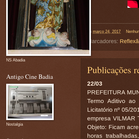
on
março 24, 2017
Nenhum
Marcadores:
Reflex
NS Abadia
Publicações r
Antigo Cine Badia
22/03
PREFEITURA MUN
Termo Aditivo ao
Licitatório nº 05/2
empresa VILMAR 
Nostalgia
Objeto: Ficam acre
horas trabalhada