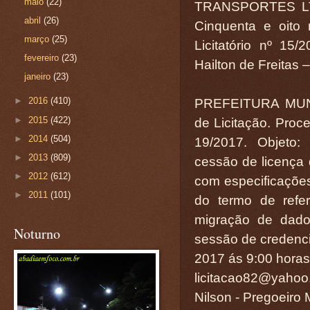
maio
(22)
TRANSPORTES LTDA
abril
(26)
Cinquenta e oito 
março
(25)
Licitatório nº 15
fevereiro
(23)
Hailton de Freitas 
janeiro
(23)
►
2016
(410)
PREFEITURA MUN
►
2015
(422)
de Licitação. Proce
►
2014
(504)
19/2017. Objeto:
►
2013
(809)
cessão de licença 
►
2012
(612)
com especificações
►
2011
(101)
do termo de refer
migração de dado
Noturno
sessão de credenci
2017 ás 9:00 horas.
licitacao82@yahoo
Nilson - Pregoeiro 