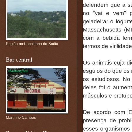
defendem que a su
no “vai e vem” 
geladeira: o iogur
Massachusetts (MI
com a bebida ferm
Região metropolitana da Badia
termos de virilidade
Bar central
Os animais cuja di
esguios do que os
os estudiosos. No
deles foi o aumen
músculos e protube
De acordo com Er
Martinho Campos
presença de probi
esses organismos 