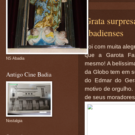
Grata surpres
abadienses
Foi com muita alegr
que a Garota Fan
NS Abadia
mesmo! A belíssim
da Globo tem em su
Antigo Cine Badia
do Edmar do Gera
motivo de orgulho.
de seus moradores
Nostalgia