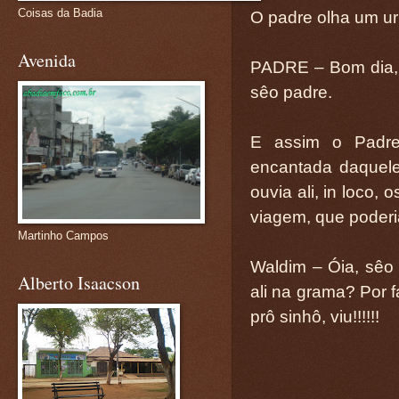
Coisas da Badia
O padre olha um ur
Avenida
PADRE – Bom dia, u
sêo padre.
E assim o Padre 
encantada daquele
ouvia ali, in loco,
viagem, que poderia
Martinho Campos
Waldim – Óia, sêo 
Alberto Isaacson
ali na grama? Por f
prô sinhô, viu!!!!!!