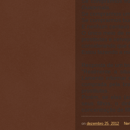
Se comprarmos fru
Guatemala.
Se comprarmos um 
Se comprarmos bugi
E nenhum centavo 
O único meio de m
prostitutas e cervej
considerando que s
Estou fazendo a min
Resposta de um br
"Realmente a sit
Lamento informar 
comprada pela bra
prostitutas.
Porém, se elas (a
seus filhos, o din
concentração de fi
on
dezembro 25, 2012
Nen