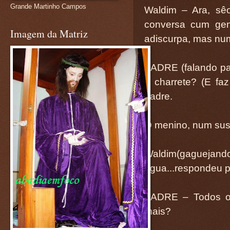
Grande Martinho Campos
Waldim – Ara, sê
conversa cum gen
Imagem da Matriz
adiscurpa, mas num
PADRE (falando pa
a charrete? (E fa
padre.
O menino, num sust
Waldim(gaguejand
égua...respondeu pr
PADRE – Todos os
mais?