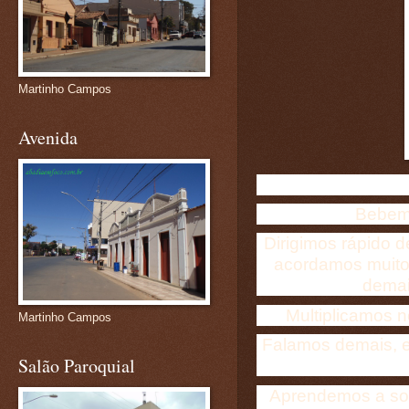
Martinho Campos
Avenida
Bebemo
Dirigimos rápido d
acordamos muito
demai
Multiplicamos 
Martinho Campos
Falamos demais, 
Salão Paroquial
Aprendemos a sob