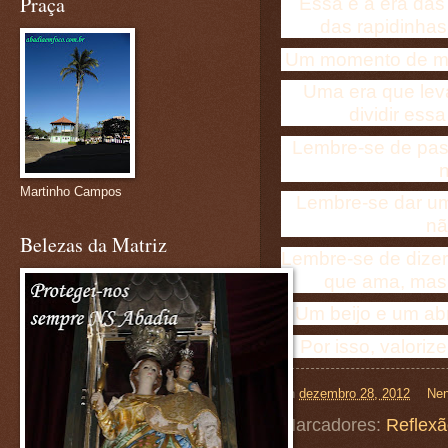
Praça
Essa é a era das 
das rapidinhas
Um momento de mui
Uma era que leva
dividir essa
Lembre-se de pas
Martinho Campos
Lembre-se dar um
nã
Belezas da Matriz
Lembre-se de dizer
que ama, mas,
Um beijo e um ab
Por isso, valori
on
dezembro 28, 2012
Nen
Marcadores:
Reflex