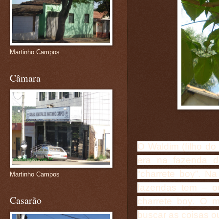
Martinho Campos
Câmara
O Waldim (filho do
era na fazenda 
“charrete boy”. N
Martinho Campos
fazendas tem – o
Casarão
charrete boy. O 
buscar as coisas o