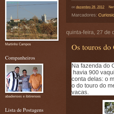
on
dezembro 28, 2012
Nen
Marcadores:
Curiosi
quinta-feira, 27 d
Os touros do
Martinho Campos
Companheiros
Na fazenda do G
havia 900 vaqui
conta delas: o 
o do touro do m
vacas.
abadienses e ibitirenses
Lista de Postagens