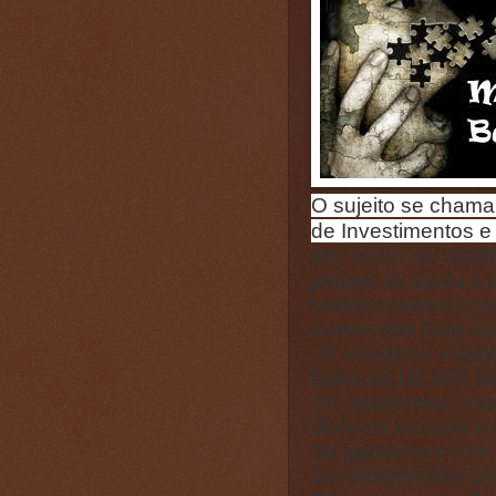
O sujeito se chama 
de Investimentos e
Em junho de 2008
projeto de ajuda à
boletim mensal co
comentário bem-h
"O Governo Fede
bolsa de U$ 600,00
Se gastarmos ess
dinheiro vai para a
Se gastarmos com g
Se comprarmos um c