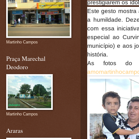
prestigiarem os ídol
Este gesto mostra 
a humildade. Deze
com essa iniciati
especial ao Curvi
Martinho Campos
município) e aos j
história.
Praça Marechal
As fotos do 
Deodoro
amomartinhocamp
Martinho Campos
Araras