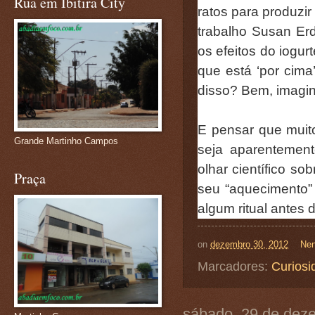
Rua em Ibitira City
ratos para produzir
trabalho Susan Er
os efeitos do iogu
que está ‘por cima
disso? Bem, imagin
E pensar que muito
Grande Martinho Campos
seja aparentement
olhar científico so
Praça
seu “aquecimento
algum ritual antes 
on
dezembro 30, 2012
Nen
Marcadores:
Curiosi
sábado, 29 de dez