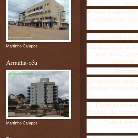
nossa
Fomos e voltamos 
encontrar um nov
Fizemos muitas 
Limpamos o ar, m
Martinho Campos
não nosso prec
menos; pl
Arranha-céu
Aprendem
Construímos mais 
produzir mais có
Estamos na era 
grande, de caráter
Essa é a era
Martinho Campos