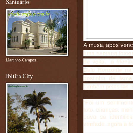
Santuário
A musa, após vence
uma semana fotogra
Martinho Campos
de volta, a Menin
Belo Horizonte na
Ibitira City
gostinho da fama
também pelos fãs n
“Foi um sentiment
foto, crianças, me
povo se identifi
verdade, agora a fi