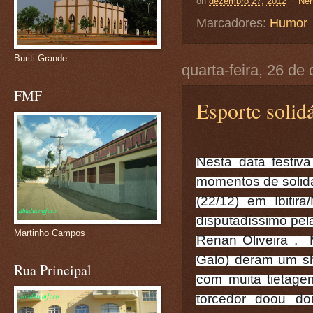
on
dezembro 27, 2012
Nen
Marcadores:
Humor
Buriti Grande
quarta-feira, 26 d
FMF
Esporte solidá
Nesta data festiva
momentos de solida
(22/12) em Ibitir
disputadíssimo pela
Martinho Campos
Renan Oliveira , 
Galo) deram um s
Rua Principal
com muita tietage
torcedor doou do