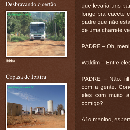
Desbravando o sertão
que levaria uns pa
longe pra cacete e
padre que não est
de uma charrete ve
PADRE – Oh, menin
Ibitira
Waldim – Entre eles
Copasa de Ibitira
PADRE – Não, fil
com a gente. Con
eles com muito a
comigo?
Aí o menino, espert