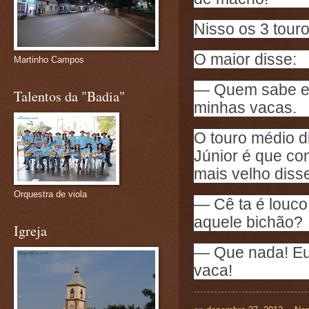
Nisso os 3 tour
O maior disse:
Martinho Campos
— Quem sabe eu
Talentos da "Badia"
minhas vacas.
O touro médio d
Júnior é que com
mais velho disse
Orquestra de viola
— Cê ta é louco
aquele bichão?
Igreja
— Que nada! Eu 
vaca!