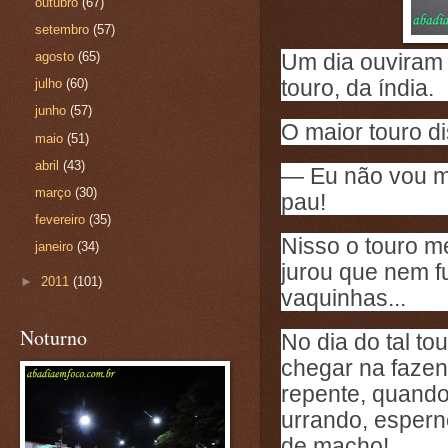
outubro
(67)
setembro
(57)
agosto
(65)
Um dia ouviram 
touro, da índia.
julho
(60)
junho
(57)
O maior touro di
maio
(51)
abril
(43)
— Eu não vou m
março
(30)
pau!
fevereiro
(35)
Nisso o touro m
janeiro
(34)
jurou que nem f
►
2011
(101)
vaquinhas...
Noturno
No dia do tal to
chegar na fazen
repente, quando
urrando, esper
de macho!