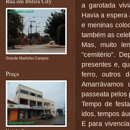
Rua em Ibitira City
a garotada viv
Havia a espera
e meninas coloc
também as celeb
Mas, muito le
"cemitério". D
Grande Martinho Campos
presentes e, q
Praça
ferro, outros 
Amarrávamos 
passeata pelos 
Tempo de festa
idos, tempos áu
E para vivencia