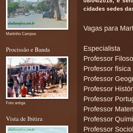
08/04/2018, e se
cidades sedes das
Vagas para Ma
Martinho Campos
Especi
Procissão e Banda
Professor
Profess
Professor
Professo
Professo
Foto antiga
Professor
Vista de Ibitira
Professo
Professor