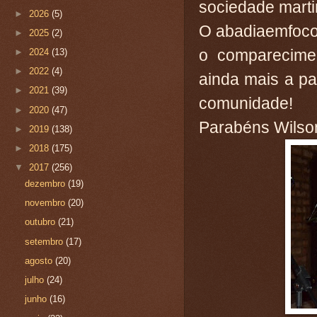
sociedade mart
►
2026
(5)
O abadiaemfoco 
►
2025
(2)
o comparecime
►
2024
(13)
►
2022
(4)
ainda mais a pa
►
2021
(39)
comunidade!
►
2020
(47)
Parabéns Wilso
►
2019
(138)
►
2018
(175)
▼
2017
(256)
dezembro
(19)
novembro
(20)
outubro
(21)
setembro
(17)
agosto
(20)
julho
(24)
junho
(16)