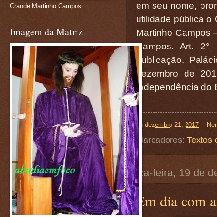
em seu nome, promu
Grande Martinho Campos
utilidade pública 
Imagem da Matriz
Martinho Campos –
Campos. Art. 2° 
publicação. Palác
dezembro de 2017
Independência d
on
dezembro 21, 2017
Nen
Marcadores:
Textos 
terça-feira, 19 de
Em dia com a 