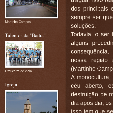
d'água. Isso r
dos principais
sempre ser que
Martinho Campos
soluções.
Todavia, o ser
Talentos da "Badia"
alguns procedi
consequência,
nossa região 
(Martinho Camp
Orquestra de viola
A monocultura,
Igreja
céu aberto, e
destruição de m
dia após dia, os
Isso tem que s