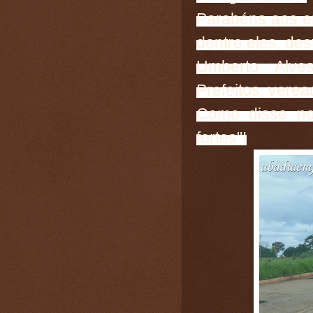
Parabéns aos en
dentre eles, de
Umberto Alve
Prefeitos, vere
Como disse no 
fortes"!