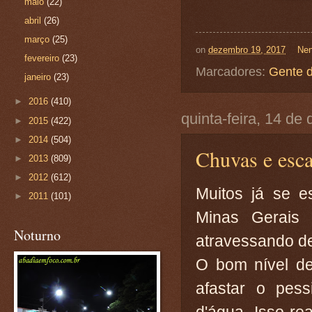
maio
(22)
abril
(26)
março
(25)
on
dezembro 19, 2017
Nen
fevereiro
(23)
Marcadores:
Gente 
janeiro
(23)
►
2016
(410)
quinta-feira, 14 d
►
2015
(422)
►
2014
(504)
Chuvas e esca
►
2013
(809)
►
2012
(612)
Muitos já se 
►
2011
(101)
Minas Gerais
Noturno
atravessando d
O bom nível de
afastar o pes