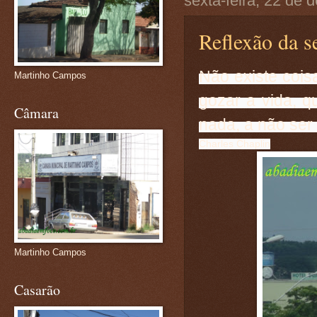
sexta-feira, 22 de
Reflexão da se
Não existe cois
Martinho Campos
gozar a vida, 
Câmara
nada, a não ser
Charles Chaplin
Martinho Campos
Casarão