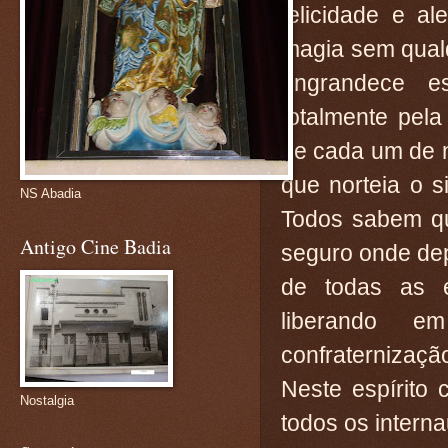
felicidade e a
magia sem qualq
engrandece es
totalmente pela
de cada um de n
que norteia o 
NS Abadia
Todos sabem qu
Antigo Cine Badia
seguro onde de
de todas as 
liberando 
confraternizaçã
Neste espírito
Nostalgia
todos os intern