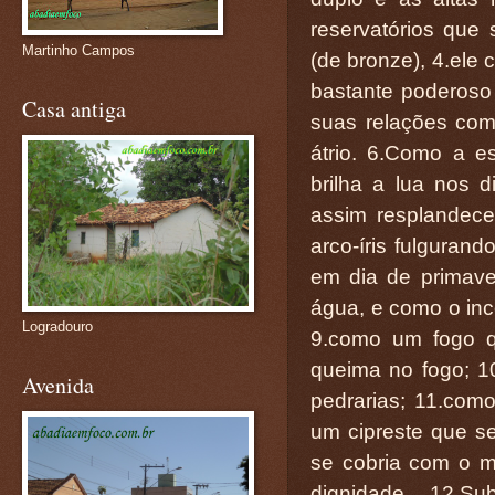
reservatórios que
Martinho Campos
(de bronze), 4.ele 
bastante poderoso
Casa antiga
suas relações com
átrio. 6.Como a e
brilha a lua nos d
assim resplandece
arco-íris fulguran
em dia de primave
água, e como o inc
Logradouro
9.como um fogo q
queima no fogo; 
Avenida
pedrarias; 11.com
um cipreste que se
se cobria com o m
dignidade. 12.S