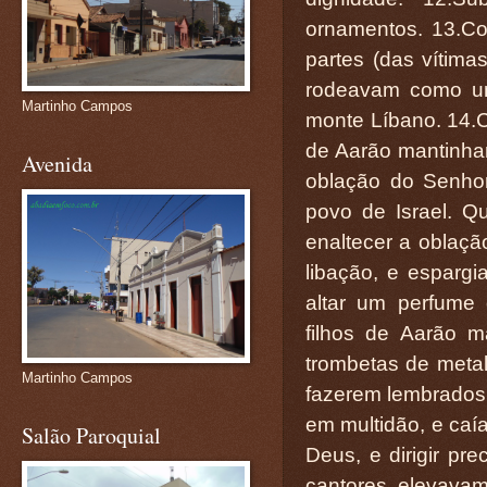
ornamentos. 13.Co
partes (das vítim
rodeavam como um
Martinho Campos
monte Líbano. 14.C
de Aarão mantinha
Avenida
oblação do Senho
povo de Israel. Qu
enaltecer a oblação
libação, e esparg
altar um perfume 
filhos de Aarão 
trombetas de metal
Martinho Campos
fazerem lembrados 
em multidão, e caía
Salão Paroquial
Deus, e dirigir pr
cantores elevavam