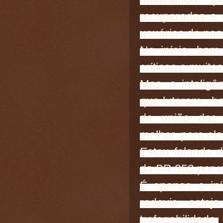
recuperadas e 
usuários de nos
No início, be
críticas e muito
Mas, a intelig
que lutaram , h
de união das
melhor, para el
Estou falando d
da BR 352 por u
É apenas o in
rodovia este
trafegabilidade.