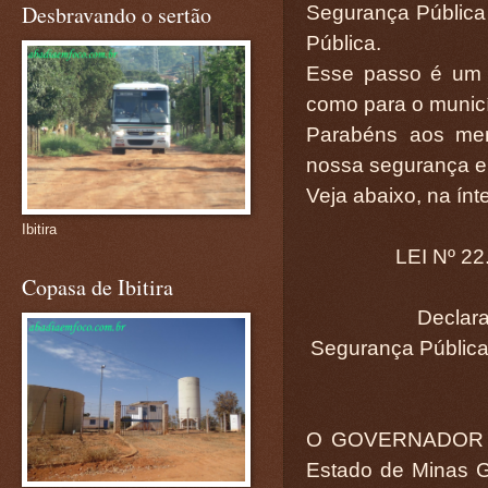
Desbravando o sertão
Segurança Pública
Pública.
Esse passo é um 
como para o munic
Parabéns aos me
nossa segurança e
Veja abaixo, na ínte
Ibitira
LEI Nº 2
Copasa de Ibitira
Declara de uti
Segurança Públic
O GOVERNADOR D
Estado de Minas Ge