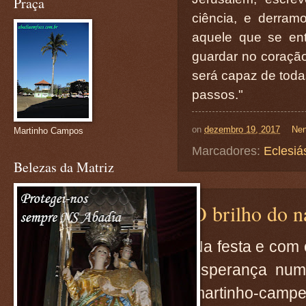
Praça
ciência, e derram
aquele que se en
guardar no coração
será capaz de toda
passos."
on
dezembro 19, 2017
Nen
Martinho Campos
Marcadores:
Eclesiá
Belezas da Matriz
O brilho do n
Na festa e com 
esperança nu
martinho-ca