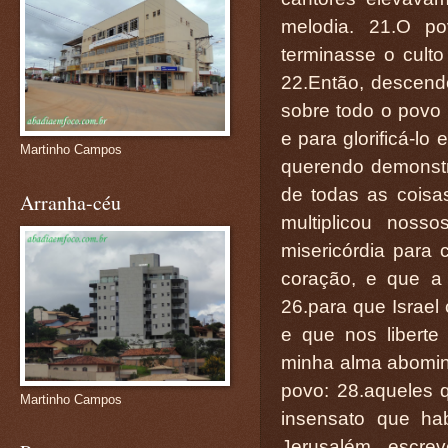
melodia. 21.O po
terminasse o culto
22.Então, descend
sobre todo o povo i
e para glorificá-lo
Martinho Campos
querendo demonstr
de todas as coisas
Arranha-céu
multiplicou nos
misericórdia para
coração, e que a
26.para que Israel
e que nos libert
minha alma abomina
povo: 28.aqueles q
Martinho Campos
insensato que ha
Jerusalém, escre