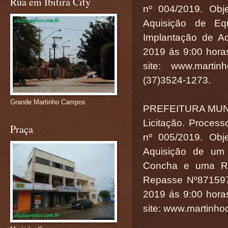
Rua em Ibitira City
nº 004/2019. Obj
Aquisição de Eq
Implantação de A
2019 ás 9:00 horas
site: www.martin
(37)3524-1273.
Grande Martinho Campos
PREFEITURA MUN
Licitação. Process
Praça
nº 005/2019. Obj
Aquisição de um 
Concha e uma Roç
Repasse Nº871597
2019 ás 9:00 horas
site: www.martinho