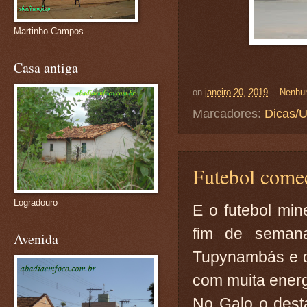
Martinho Campos
Casa antiga
on
janeiro 20, 2019
Nenhu
Marcadores:
Dicas/U
Futebol come
Logradouro
E o futebol mi
fim de seman
Avenida
Tupynambás e 
com muita energ
No Galo o dest