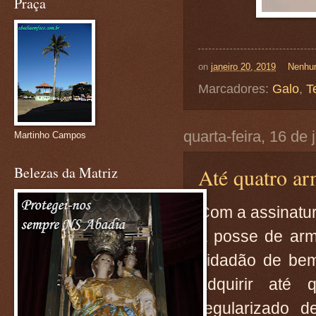
Praça
on
janeiro 20, 2019
Nenhu
Marcadores:
Galo
,
T
quarta-feira, 16 de
Martinho Campos
Belezas da Matriz
Até quatro a
Com a assinatura
a posse de arma
cidadão de bem
adquirir até
regularizado d