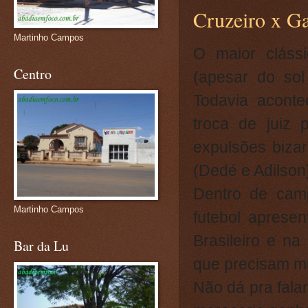
Cruzeiro x G
Martinho Campos
O maior cláss
Centro
(apesar do sol
Todavia acont
troca de juiz 
expulsões bizar
(Dedé e Adilson
Dentro de camp
Martinho Campos
futebol aprese
Brasileiro e na
Bar da Lu
que precisam mu
Não dá pra fal