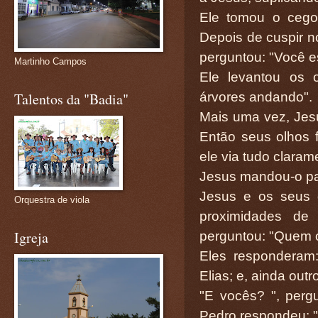
Ele tomou o cego
Depois de cuspir 
perguntou: "Você e
Martinho Campos
Ele levantou os 
Talentos da "Badia"
árvores andando".
Mais uma vez, Jes
Então seus olhos f
ele via tudo claram
Jesus mandou-o par
Jesus e os seus d
Orquestra de viola
proximidades de 
Igreja
perguntou: "Quem o
Eles responderam:
Elias; e, ainda outr
"E vocês? ", per
Pedro respondeu: "T