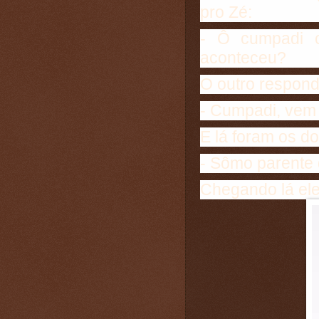
pro Zé:
- Ô cumpadi 
aconteceu?
O outro respond
- Cumpadi, vem 
E lá foram os do
- Sômo parente 
Chegando lá ele