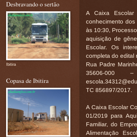
Desbravando o sertão
A Caixa Escolar 
conhecimento dos i
às 10:30, Processo 
aquisição de gêne
Escolar. Os inte
completa do edital
Rua Padre Marinh
Ibitira
35606-000 –
Copasa de Ibitira
escola.34312@educ
TC 856897/2017.
A Caixa Escolar Co
01/2019 para Aqui
Familiar, do Empr
Alimentação Esco