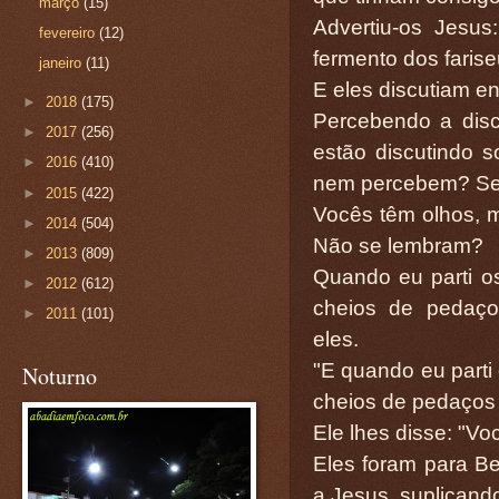
março
(15)
Advertiu-os Jesu
fevereiro
(12)
fermento dos faris
janeiro
(11)
E eles discutiam en
►
2018
(175)
Percebendo a disc
►
2017
(256)
estão discutindo
►
2016
(410)
nem percebem? Se
►
2015
(422)
Vocês têm olhos,
►
2014
(504)
Não se lembram?
►
2013
(809)
Quando eu parti os
►
2012
(612)
cheios de pedaço
►
2011
(101)
eles.
"E quando eu parti 
Noturno
cheios de pedaços 
Ele lhes disse: "V
Eles foram para B
a Jesus, suplicand