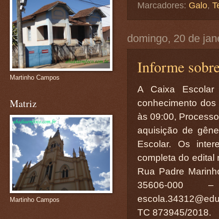
Marcadores:
Galo
,
T
domingo, 20 de jan
Informe sobre
Martinho Campos
A Caixa Escolar 
Matriz
conhecimento dos i
às 09:00, Processo 
aquisição de gêne
Escolar. Os inte
completa do edital
Rua Padre Marinh
35606-000 –
escola.34312@educ
Martinho Campos
TC 873945/2018.