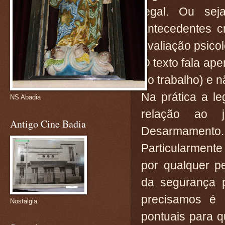
legal. Ou se
antecedentes cr
avaliação psicol
O texto fala ap
no trabalho) e 
Na prática a l
NS Abadia
relação ao j
Antigo Cine Badia
Desarmamento.
Particularment
por qualquer p
da segurança p
precisamos é 
Nostalgia
pontuais para q