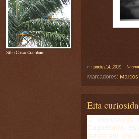
Sítio Chico Curraleiro
on
janeiro 14, 2019
Nenhu
Marcadores:
Marcos 
Eita curiosid
O Geriowaldo 
Cagueiteira, es
avistaram um a