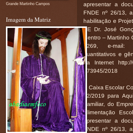
apresentar a doc
Grande Martinho Campos
FNDE nº 26/13, a
Imagem da Matriz
habilitação e Proj
EE Dr. José Gonç
Centro – Martinho
1269, e-mail: 
quantitativos e gê
da Internet http:/
873945/2018
A Caixa Escolar Co
02/2019 para Aqui
Familiar, do Empr
Alimentação Esco
apresentar a doc
FNDE nº 26/13, a