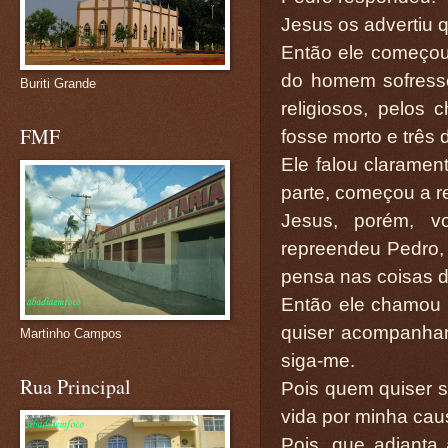
Jesus os advertiu 
Então ele começou 
do homem sofresse 
Buriti Grande
religiosos, pelos 
FMF
fosse morto e três 
Ele falou claramen
parte, começou a r
Jesus, porém, vo
repreendeu Pedro, 
pensa nas coisas 
Então ele chamou a
quiser acompanhar
Martinho Campos
siga-me.
Rua Principal
Pois quem quiser s
vida por minha cau
Pois, que adianta