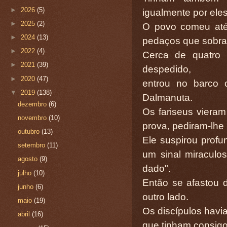
►
2026
(5)
igualmente por eles
►
2025
(2)
O povo comeu até 
►
2024
(13)
pedaços que sobra
►
2022
(4)
Cerca de quatro 
►
2021
(39)
despedido,
►
2020
(47)
entrou no barco 
▼
2019
(138)
Dalmanuta.
dezembro
(6)
Os fariseus vieram
novembro
(10)
prova, pediram-lhe 
outubro
(13)
Ele suspirou prof
setembro
(11)
um sinal miraculo
agosto
(9)
dado".
julho
(10)
Então se afastou d
junho
(6)
outro lado.
maio
(19)
Os discípulos havi
abril
(16)
que tinham consigo