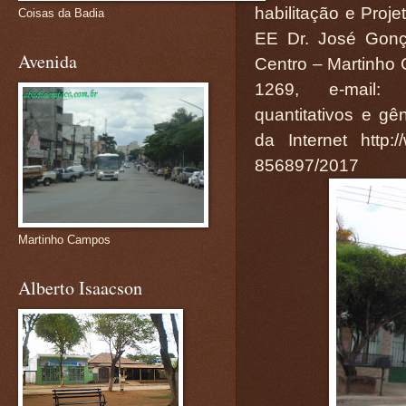
habilitação e Proj
Coisas da Badia
EE Dr. José Gonç
Avenida
Centro – Martinho
1269, e-mail: 
quantitativos e gê
da Internet http:/
856897/2017
Martinho Campos
Alberto Isaacson