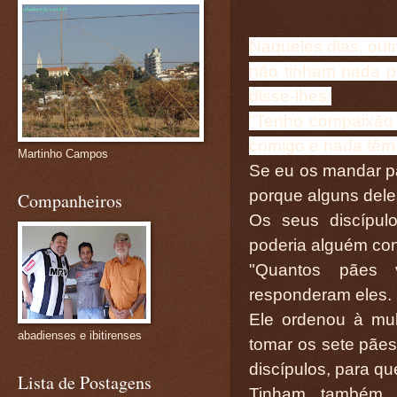
Naqueles dias, out
não tinham nada p
disse-lhes:
"Tenho compaixão d
comigo e nada têm
Martinho Campos
Se eu os mandar p
porque alguns dele
Companheiros
Os seus discípul
poderia alguém cons
"Quantos pães 
responderam eles.
Ele ordenou à mu
abadienses e ibitirenses
tomar os sete pães
discípulos, para qu
Lista de Postagens
Tinham também 