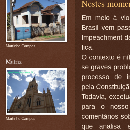
Nestes momen
Em meio à viol
Brasil vem pas
Impeachment da 
fica.
Martinho Campos
O contexto é ní
Matriz
se graves probl
processo de i
pela Constituiçã
Todavia, excet
para o nosso 
comentários so
Martinho Campos
que analisa 