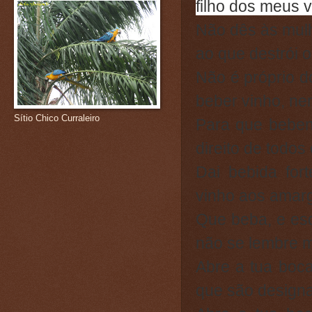
filho dos meus 
Não dês às mulh
ao que destrói o
Não é próprio do
beber vinho, nem
Sítio Chico Curraleiro
Para que beben
direito de todos 
Dai bebida for
vinho aos amarg
Que beba, e es
não se lembre m
Abre a tua boc
que são designa