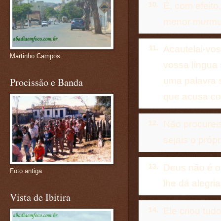
É, com efeito
10.
menor murmur
Acautelai-vos,
11.
Martinho Campos
vossa língua 
uma palavra s
Procissão e Banda
que acusa com
Não procurei
12.
sejais o própr
Deus não é o 
13.
Foto antiga
lhe dá alegri
Vista de Ibitira
Ele criou tud
14.