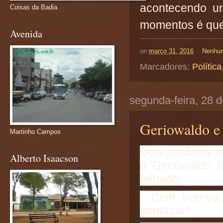
acontecendo u
Coisas da Badia
momentos é que
Avenida
on
março 31, 2016
Nenhum
Marcadores:
Política
segunda-feira, 28 
Geriowaldo e 
Martinho Campos
Dois pastores e
Alberto Isaacson
o Geriowaldo (
bêbado:
- Com licença
farmácia?