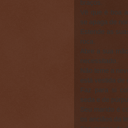
braços.
Vê que é boa a
se apaga de noi
Estende as sua
roca.
Abre a sua mão
necessitado.
Não teme a neve
está vestida de 
Faz para si co
seda e de púrpu
Seu marido é co
os anciãos da te