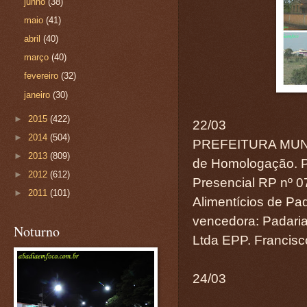
junho
(38)
maio
(41)
abril
(40)
março
(40)
fevereiro
(32)
janeiro
(30)
►
2015
(422)
22/03
►
2014
(504)
PREFEITURA MUN
►
2013
(809)
de Homologação. Pr
►
2012
(612)
Presencial RP nº 0
►
2011
(101)
Alimentícios de Pa
vencedora: Padari
Noturno
Ltda EPP. Francisc
24/03