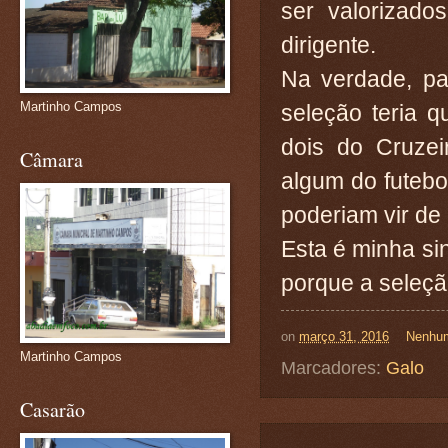
ser valorizad
dirigente.
Na verdade, pa
Martinho Campos
seleção teria 
dois do Cruzei
Câmara
algum do futebol
poderiam vir de
Esta é minha si
porque a seleção.
on
março 31, 2016
Nenhum
Martinho Campos
Marcadores:
Galo
Casarão