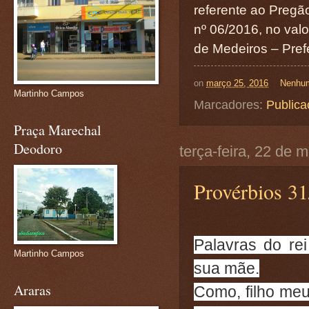
referente ao Pregã
nº 06/2016, no val
de Medeiros – Prefe
on
março 25, 2016
Nenhum
Martinho Campos
Marcadores:
Publica
Praça Marechal
Deodoro
terça-feira, 22 de 
Provérbios 31
Palavras do re
Martinho Campos
sua mãe.
Araras
Como, filho meu