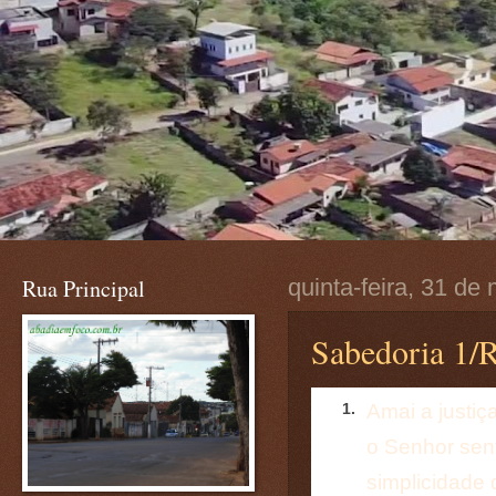
Rua Principal
quinta-feira, 31 de
Sabedoria 1/R
Amai a justiç
1.
o Senhor sent
simplicidade 