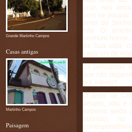
cruz, nos amou
sem se poupar 
amor do Senhor
não O arredo
Grande Martinho Campos
nenhum horror.
da Sua vida, c
Casas antigas
cada um de nós
Já pensamos n
que não depend
por inteiro?
O amor de Cri
amado, não é r
Martinho Campos
extremo ainda 
dizendo, no
Paisagem
correspondênci