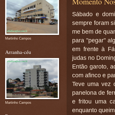
Momento Nost
Sábado e domi
sempre foram si
me bem de quan
Martinho Campos
para "pegar" alg
em frente à Fá
Arranha-céu
judas no Domin
Então garoto, a
com afinco e pa
Teve uma vez q
panelona de fer
e fritou uma c
Martinho Campos
enquanto queima