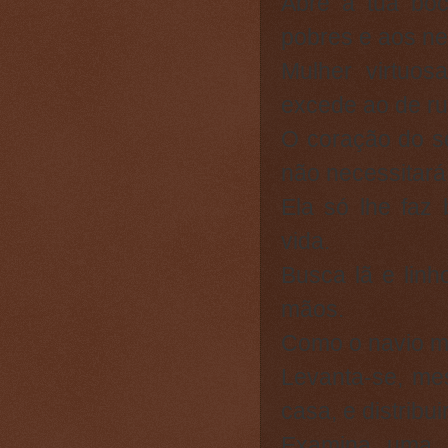
Abre a tua boc
pobres e aos ne
Mulher virtuo
excede ao de ru
O coração do se
não necessitará
Ela só lhe faz
vida.
Busca lã e lin
mãos.
Como o navio me
Levanta-se, me
casa, e distribui
Examina uma p