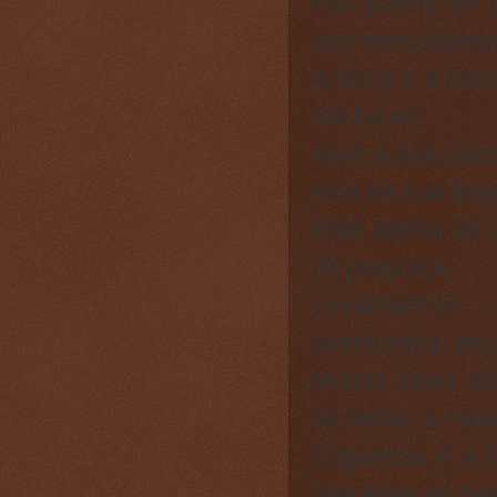
Faz panos de l
aos mercadores
A força e a hon
dia futuro.
Abre a sua boca
está na sua líng
Está atenta ao
da preguiça.
Levantam-se
aventurada; seu
Muitas filhas t
de todas, a mais
Enganosa é a b
que teme ao Sen