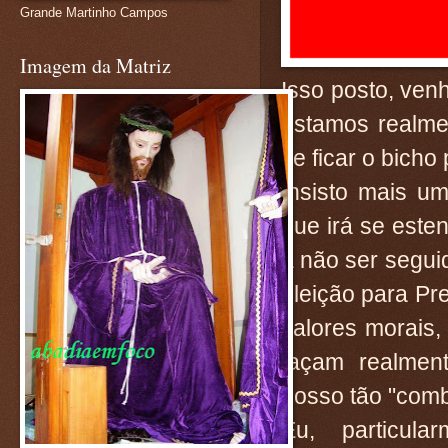
Grande Martinho Campos
Imagem da Matriz
Isso posto, venh
estamos realme
se ficar o bicho
Insisto mais u
que irá se este
a não ser segui
eleição para Pr
valores morais,
façam realmen
nosso tão "comba
Eu, particul