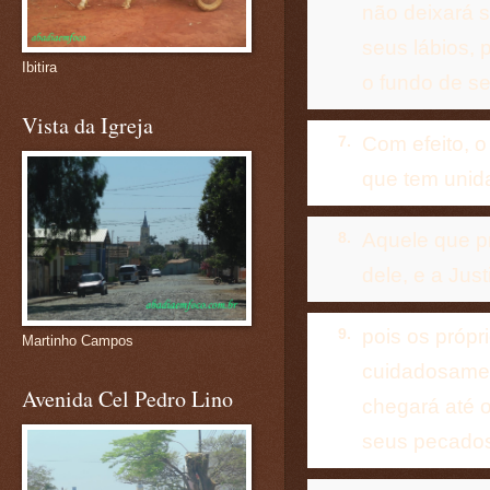
não deixará 
seus lábios, 
Ibitira
o fundo de se
Vista da Igreja
Com efeito, o
7.
que tem unida
Aquele que pr
8.
dele, e a Jus
pois os própr
9.
Martinho Campos
cuidadosamen
Avenida Cel Pedro Lino
chegará até o
seus pecado