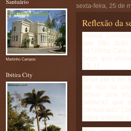
Santuário
sexta-feira, 25 de
Reflexão da se
Vamos começar 
que São João 
na Última Ceia
Seus que estav
Martinho Campos
13, 1).
Ibitira City
Amar até o fim 
por nós na cru
deixar uma só,
palavras que p
consumado” (Jo 
mãos entrego o m
Mas amar até o