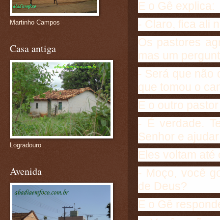
E o Gê explica:
- Claro, fica ali
Martinho Campos
Os pastores ag
Casa antiga
mas um pergunta
- Será que não
que tomou o ca
E o outro pasto
- É verdade. T
Senhor e ajuda
Logradouro
Eles voltam até
Avenida
- Moço, você g
de Deus?
E o Gê respond