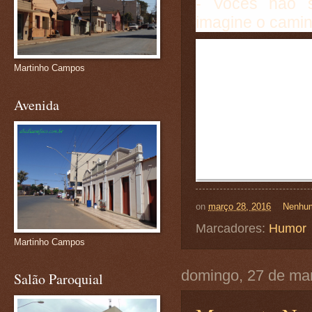
- Vocês não 
imagine o cami
Martinho Campos
Avenida
on
março 28, 2016
Nenhum
Marcadores:
Humor
Martinho Campos
domingo, 27 de ma
Salão Paroquial