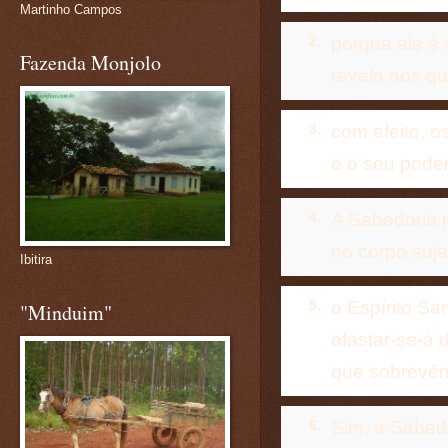
Martinho Campos
porque ele é 
2.
Fazenda Monjolo
revela aos q
com efeito, 
3.
e o seu poder
A Sabedoria 
4.
no corpo suje
Ibitira
o Espírito Sa
5.
"Minduim"
afastar-se-á 
que sobrevém 
Sim, a Sabed
6.