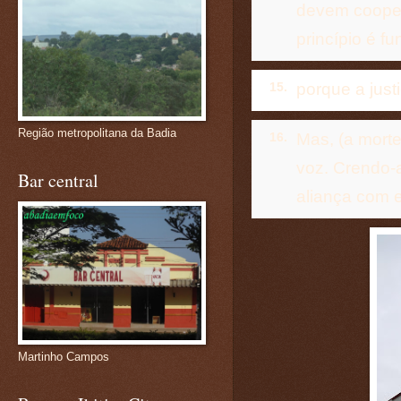
devem cooper
princípio é fu
porque a justi
15.
Região metropolitana da Badia
Mas, (a mort
16.
voz. Crendo-
Bar central
aliança com e
Martinho Campos