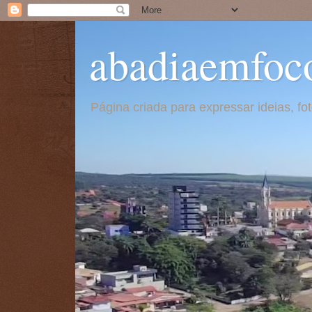
abadiaemfoc
Página criada para expressar ideias, f