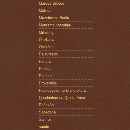
Marcos Bíblico
Mateus
Mazelas da Badia
Momento nostalgia
Mrketing
ÓiaBadia
Opiniões
Palavreado
Polícia
Politica
Política
Provérbios
Publicações no Diário oficial
Quadrinhas da Quinta-Feira
Reflexão
Sabedoria
Salmos
saúde