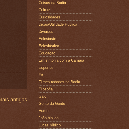
Coisas da Badia
Cultura
Curiosidades
Dicas/Utilidade Pública
Diversos
Eclesiaste
Eclesiástico
Educação
Em sintonia com a Câmara
Esportes
Fé
Filmes rodados na Badia
Filosofia
Galo
ais antigas
Gente da Gente
Humor
João biblico
Lucas bíblico