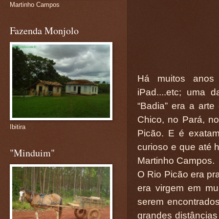
Martinho Campos
Fazenda Monjolo
Há muitos anos ,
iPad....etc; uma
“Badia” era a art
Chico, no Pará, n
Ibitira
Picão. E é exata
curioso e que até 
"Minduim"
Martinho Campos.
O Rio Picão era pra
era virgem em mui
serem encontrados
grandes distâncias