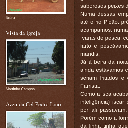
saborosos peixes d
Numa dessas empr
Ibitira
até o rio Picão, 
acampamos, numa 
Vista da Igreja
varas de pesca, co
farto e pescávamo
mandis.
Já à beira da noit
ainda estávamos c
seriam fritados 
Farrista.
Martinho Campos
Como a isca acaba
inteligência) isc
Avenida Cel Pedro Lino
por ali passavam
Porém como a form
da linha tinha que