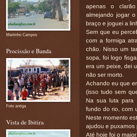
apenas o clarão
almejando jogar o
braço e joguei a lin
Sem que eu percebe
Martinho Campos
com a formiga atra
chão. Nisso um t
Procissão e Banda
sopa, foi logo fis
era um peixe, dei 
não ser morto.
Achando eu que era
(isso tudo sem qu
Na sua luta para
Foto antiga
fundo do rio, com 
Neste momento est
Vista de Ibitira
ajudou e puxamos p
Até hoje foi o maio