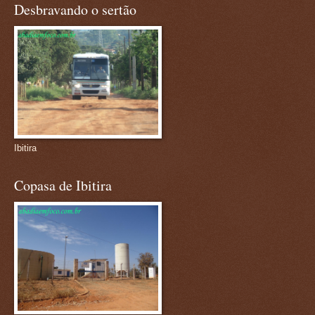
Desbravando o sertão
Ibitira
Copasa de Ibitira