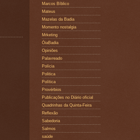
Marcos Bíblico
Mateus
Mazelas da Badia
Momento nostalgia
Mrketing
ÓiaBadia
Opiniões
Palavreado
Polícia
Politica
Política
Provérbios
Publicações no Diário oficial
Quadrinhas da Quinta-Feira
Reflexão
Sabedoria
Salmos
saúde