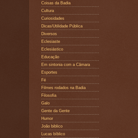
Coisas da Badia
Cultura
Curiosidades
Dicas/Utilidade Pública
Diversos
Eclesiaste
Eclesiástico
Educação
Em sintonia com a Câmara
Esportes
Fé
Filmes rodados na Badia
Filosofia
Galo
Gente da Gente
Humor
João biblico
Lucas bíblico