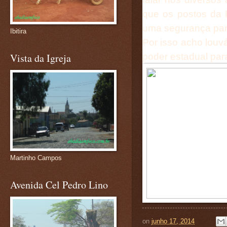
que os postos da 
uma segurança par
Ibitira
Por isso acho louvá
poder estadual par
Vista da Igreja
Martinho Campos
Avenida Cel Pedro Lino
on
junho 17, 2014