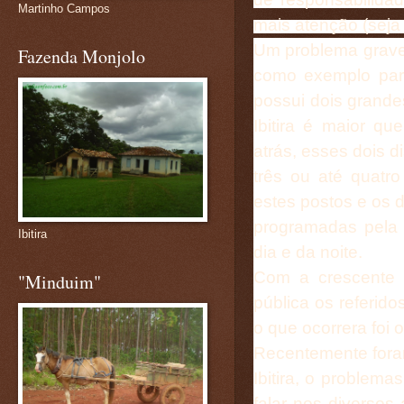
Martinho Campos
mais atenção (seja 
Um problema grave
Fazenda Monjolo
como exemplo par
possui dois grandes
Ibitira é maior qu
atrás, esses dois 
três ou até quatr
estes postos e os 
programadas pela
Ibitira
dia e da noite.
Com a crescente 
"Minduim"
pública os referid
o que ocorrera foi 
Recentemente foram
Ibitira, o problema
falar nos diversos