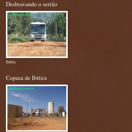
Desbravando o sertão
Ibitira
Copasa de Ibitira