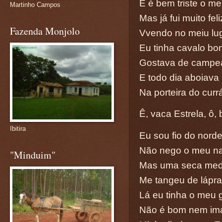
E é bem triste o m
Martinho Campos
Mas já fui muito feli
Fazenda Monjolo
Vvendo no meiu lu
Eu tinha cavalo bo
Gostava de campe
E todo dia aboiava
Na porteira do curr
Ê, vaca Estrela, ô,
Ibitira
Eu sou fio do nord
Não nego o meu na
"Minduim"
Mas uma seca me
Me tangeu de lápra
Lá eu tinha o meu 
Não é bom nem im