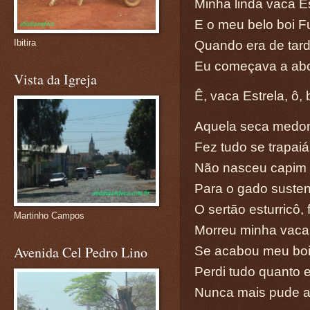
Minha linda vaca E
E o meu belo boi 
Ibitira
Quando era de tar
Eu começava a ab
Vista da Igreja
Ê, vaca Estrela, ô,
Aquela seca medo
Fez tudo se trapaiá
Não nasceu capim
Para o gado susten
O sertão esturricô,
Martinho Campos
Morreu minha vaca 
Avenida Cel Pedro Lino
Se acabou meu bo
Perdi tudo quanto e
Nunca mais pude a