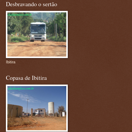
Desbravando o sertão
Ibitira
Copasa de Ibitira