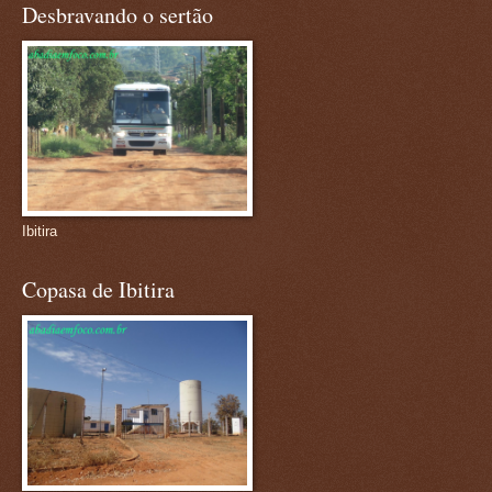
Desbravando o sertão
Ibitira
Copasa de Ibitira