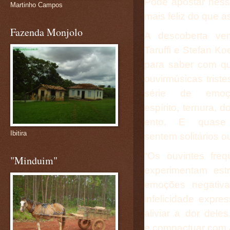
Pode apostar nes
Martinho Campos
mais feliz do que 
Fazenda Monjolo
A descoberta ve
Taruffi
e
Stefan Ko
para saber com q
ouvir
músicas triste
série de emoç
espírito
,
ternura
,
do
ento
. E quase
Ibitira
sentem
solitários
ou
“Os ouvintes fre
"Minduim"
experimentam estr
emoções negativ
infelicidade expr
aliviar a dor del
e
compactuar com a