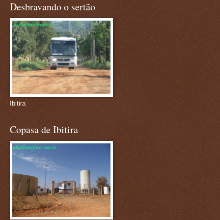
Desbravando o sertão
Ibitira
Copasa de Ibitira