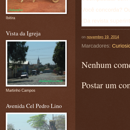
Você concorda? Ou 
Ibitira
(Da revista superin
Vista da Igreja
on
novembro 19, 2014
Marcadores:
Curiosi
Nenhum come
Postar um co
Martinho Campos
Avenida Cel Pedro Lino