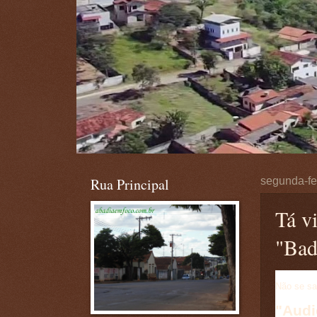
Rua Principal
segunda-fe
Tá v
"Bad
Não se sa
"Audi