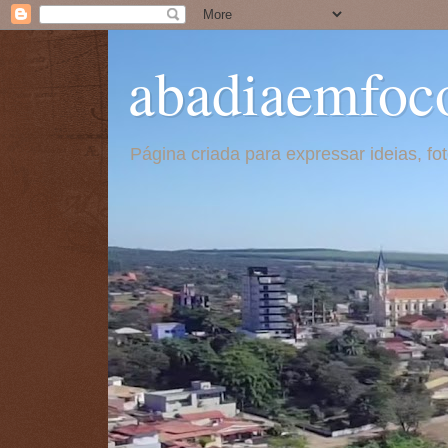
abadiaemfoc
Página criada para expressar ideias, f