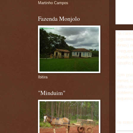
Martinho Campos
Reunião,
do efetiv
Fazenda Monjolo
Foi canc
Legislat
Minas) n
a requer
reunião t
trabalho 
Com pouc
Ibitira
crimes c
tráfico 
"Minduim"
problema,
pequeno.
Vai enten