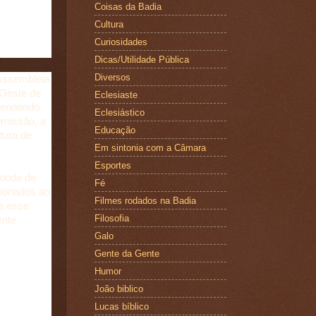
Coisas da Badia
nalidade e
Cultura
Curiosidades
Dicas/Utilidade Pública
Diversos
Assembleia
-Oeste de
Eclesiaste
ndendendo
Eclesiástico
omissão, a
Educação
utura de
Em sintonia com a Câmara
Esportes
 onda de
Fé
cionados ao
Filmes rodados na Badia
 a esse
Filosofia
ente
Galo
Gente da Gente
Humor
João biblico
Lucas bíblico