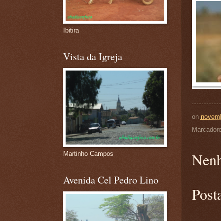
Ibitira
Vista da Igreja
on
novemb
Marcador
Nenh
Martinho Campos
Avenida Cel Pedro Lino
Post