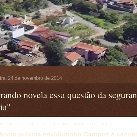
ira, 24 de novembro de 2014
irando novela essa questão da seguran
ia"
be o motivo, mas hoje , no site da assembleia tava esse texto:
ência pública em Martinho Campos é cance