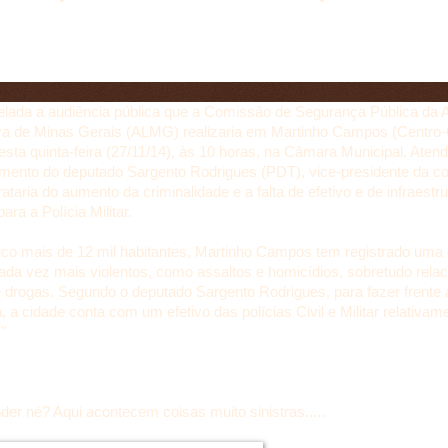
 que seria nesta quinta-feira (27), trataria do aumento de crimi
o policial local.
elada a audiência pública que a Comissão de Segurança Pública da 
iva de Minas Gerais (ALMG) realizaria em Martinho Campos (Centro
esta quinta-feira (27/11/14), às 10 horas, na Câmara Municipal. Ate
imento do deputado Sargento Rodrigues (PDT), vice-presidente da c
rataria do aumento da criminalidade e a falta de efetivo e de infraestr
para a Polícia Militar.
o mais de 12 mil habitantes, Martinho Campos tem registrado uma
ada vez mais violentos, como assaltos e homicídios, sobretudo rela
de drogas. Segundo o deputado Sargento Rodrigues, para fazer frente
 a cidade conta com um efetivo das polícias Civil e Militar relativam
"
der né? Aqui acontecem coisas muito sinistras.....