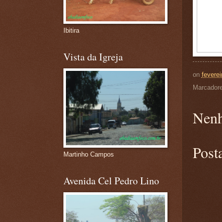
Ibitira
Vista da Igreja
on
feverei
Marcador
Nenh
Post
Martinho Campos
Avenida Cel Pedro Lino