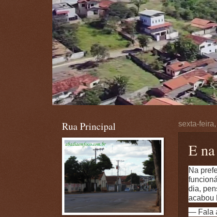
Rua Principal
sexta-feira
E na
Na pref
funcion
dia, pen
acabou l
— Fala a