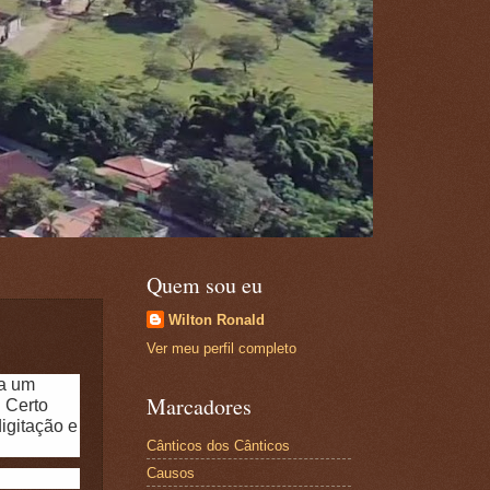
Quem sou eu
Wilton Ronald
Ver meu perfil completo
va um
Marcadores
 Certo
igitação e
Cânticos dos Cânticos
Causos