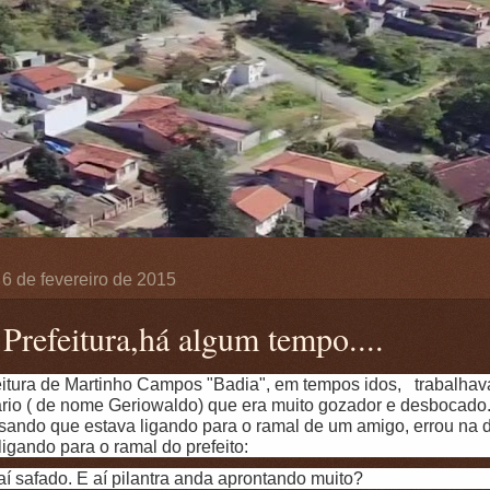
, 6 de fevereiro de 2015
 Prefeitura,há algum tempo....
eitura de Martinho Campos "Badia", em tempos idos, trabalha
ário ( de nome Geriowaldo) que era muito gozador e desbocado.
sando que estava ligando para o ramal de um amigo, errou na d
igando para o ramal do prefeito:
í safado. E aí pilantra anda aprontando muito?