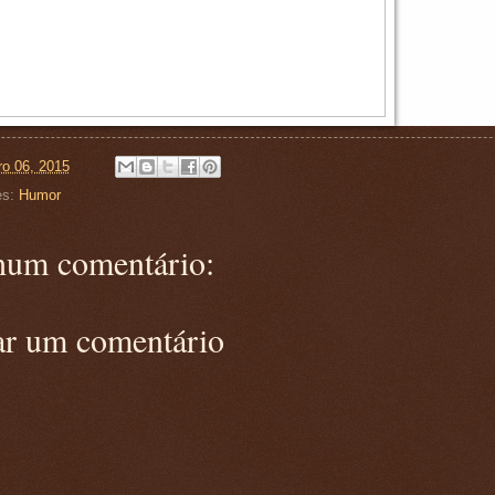
ro 06, 2015
es:
Humor
um comentário:
ar um comentário