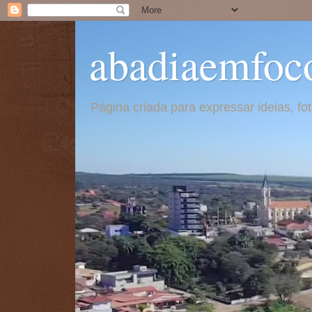
abadiaemfoc
Página criada para expressar ideias, f