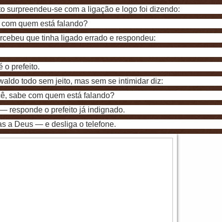
to surpreendeu-se com a ligação e logo foi dizendo:
com quem está falando?
rcebeu que tinha ligado errado e respondeu:
 o prefeito.
aldo todo sem jeito, mas sem se intimidar diz:
ê, sabe com quem está falando?
 responde o prefeito já indignado.
s a Deus — e desliga o telefone.