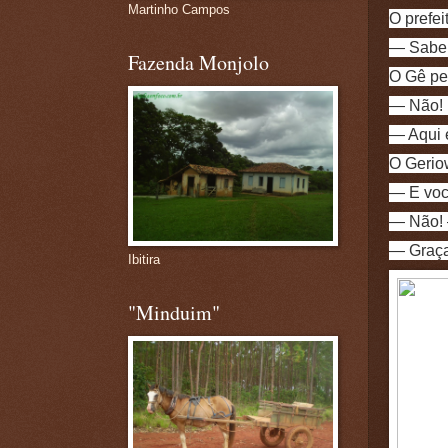
Martinho Campos
O prefei
— Sabe 
Fazenda Monjolo
O Gê pe
— Não!
— Aqui é
O Geriow
— E voc
— Não! —
— Graça
Ibitira
"Minduim"