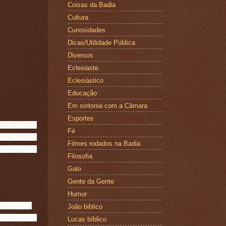
Coisas da Badia
Cultura
Curiosidades
Dicas/Utilidade Pública
Diversos
Eclesiaste
Eclesiástico
Educação
Em sintonia com a Câmara
Esportes
 na BR-262,
Fé
Fiat Strada
Filmes rodados na Badia
 margens da
Filosofia
Galo
Gente da Gente
Humor
abordou o
João biblico
e chamou a
Lucas bíblico