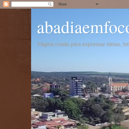
abadiaemfoc
Página criada para expressar ideias, f