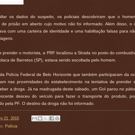
dos agentes.
ltar os dados do suspeito, os policiais descobriram que o home
de prisão em aberto cujo motivo não foi informado. Além disso, o 
ava com uma carteira de identidade e uma habilitação falsas para nã
agens.
 prender o motorista, a PRF localizou a Strada no posto do combustív
placa de Barretos (SP), estava sendo escoltada pelo homem.
a Polícia Federal de Belo Horizonte que também participaram da oc
am nas proximidades do estabelecimento na tentativa de prender
ceber a droga. Já na madrugada deste sábado, um Gol parou no pátio
scente desceu do veículo para fazer o transporte do produto, po
o pela PF. O destino da droga não foi informado.
ro 21, 2015
es:
Polícia