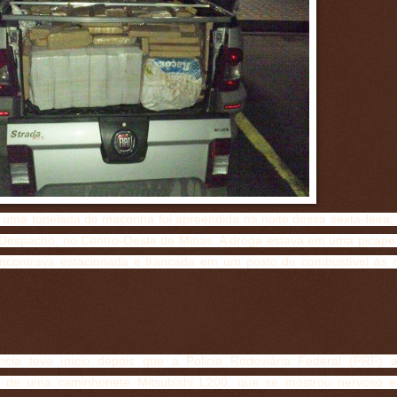
 uma tonelada de maconha foi apreendida na noite dessa sexta-feira,
espacho, no Centro-Oeste de Minas. A droga estava em uma picape 
ncontrava estacionada e trancada em um posto de combustível às
ncia teve início depois que a Policia Rodoviária Federal (PRF) 
a de uma caminhonete Mitsubishi L200, que se mostrou nervoso 