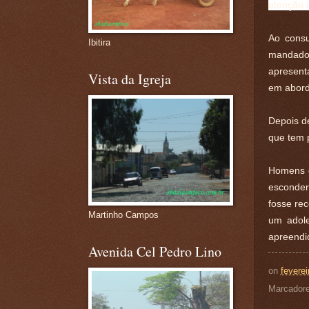
atenção 
Ao consu
Ibitira
mandado 
apresent
Vista da Igreja
em abord
Depois de
que tem 
Homens d
esconder
fosse re
Martinho Campos
um adole
apreendid
Avenida Cel Pedro Lino
on
feverei
Marcador