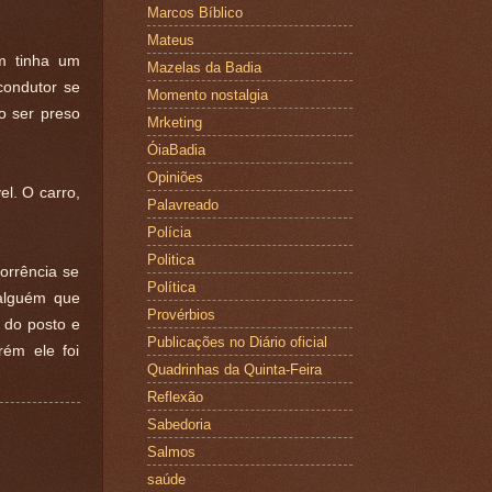
Marcos Bíblico
Mateus
m tinha um
Mazelas da Badia
condutor se
Momento nostalgia
o ser preso
Mrketing
ÓiaBadia
Opiniões
el. O carro,
Palavreado
Polícia
Politica
orrência se
Política
 alguém que
Provérbios
 do posto e
Publicações no Diário oficial
rém ele foi
Quadrinhas da Quinta-Feira
Reflexão
Sabedoria
Salmos
saúde