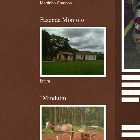
Martinho Campos
Fazenda Monjolo
Cerca de
Ibitira
em Bom D
que se e
"Minduim"
rodovia.
A ocorrê
motorist