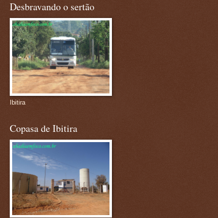
Desbravando o sertão
Ibitira
Copasa de Ibitira