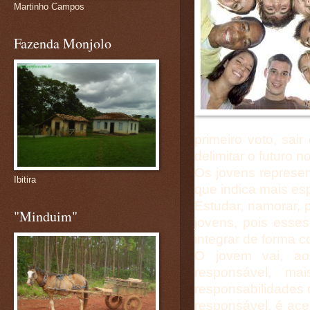
Martinho Campos
Fazenda Monjolo
primeiro voto, sair
delimitar o futuro 
Os jovens represe
Ibitira
que indica mais e
Estudar, namorar, p
"Minduim"
jovens, pois esse
integrar de forma c
O jovem vai, a
responsável, ma
responsabilidades 
responsável, é ace