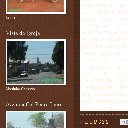
irresponsável, que 
leis, será punida po
Ibitira
Muitos jovens nã
estudar, ter uma 
Vista da Igreja
socialmente. Fica
de oportunidades
acontece para todo
Porém, segundo a C
direito de rece
oportunidade de 
governantes nã
prejudicando o futu
É importante cobra
Martinho Campos
pela Constituição
terão melhores opo
Avenida Cel Pedro Lino
(Brasil Escola)
on
abril 13, 2015