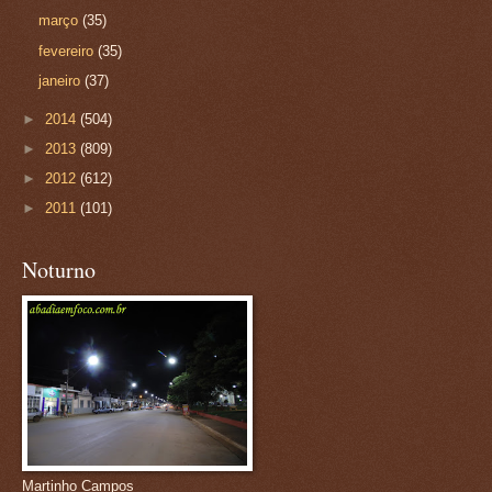
março
(35)
fevereiro
(35)
janeiro
(37)
►
2014
(504)
►
2013
(809)
►
2012
(612)
►
2011
(101)
Noturno
Martinho Campos