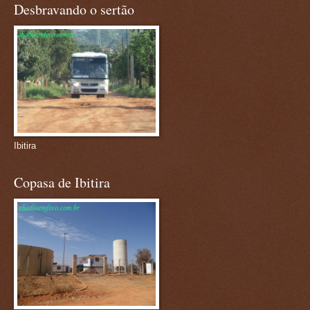
Desbravando o sertão
Ibitira
Copasa de Ibitira