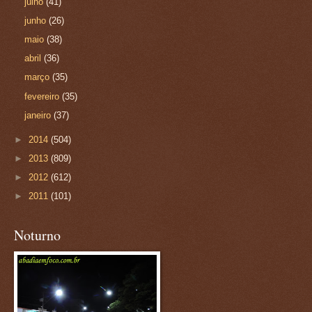
julho
(41)
junho
(26)
maio
(38)
abril
(36)
março
(35)
fevereiro
(35)
janeiro
(37)
►
2014
(504)
►
2013
(809)
►
2012
(612)
►
2011
(101)
Noturno