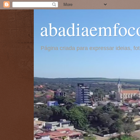
abadiaemfoc
Página criada para expressar ideias, f