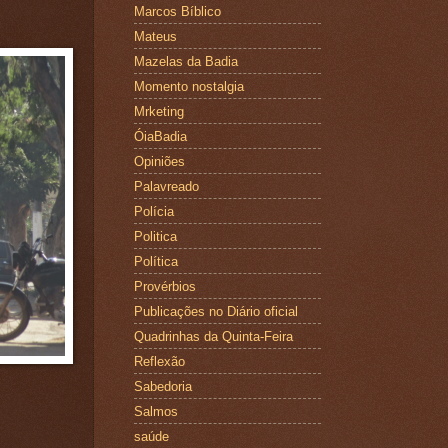
Marcos Bíblico
Mateus
Mazelas da Badia
Momento nostalgia
Mrketing
ÓiaBadia
Opiniões
Palavreado
Polícia
Politica
Política
Provérbios
Publicações no Diário oficial
Quadrinhas da Quinta-Feira
Reflexão
Sabedoria
Salmos
saúde