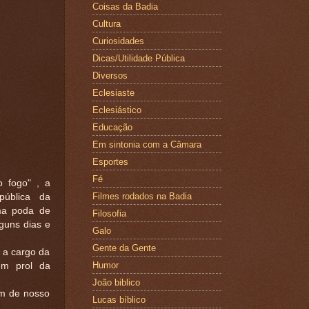
Coisas da Badia
Cultura
Curiosidades
Dicas/Utilidade Pública
Diversos
Eclesiaste
Eclesiástico
Educação
Em sintonia com a Câmara
Esportes
Fé
o fogo" , a
Filmes rodados na Badia
pública da
ma poda de
Filosofia
lguns dias e
Galo
Gente da Gente
 a cargo da
Humor
em prol da
João biblico
m de nosso
Lucas bíblico