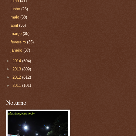
julho
(41)
junho
(26)
maio
(38)
abril
(36)
março
(35)
fevereiro
(35)
janeiro
(37)
►
2014
(504)
►
2013
(809)
►
2012
(612)
►
2011
(101)
Noturno