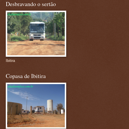
Desbravando o sertão
Ibitira
Copasa de Ibitira