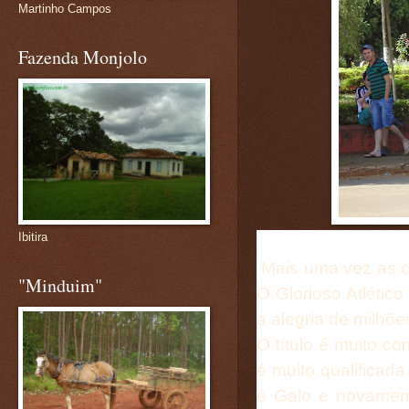
Martinho Campos
Fazenda Monjolo
Ibitira
Mais uma vez as co
"Minduim"
O Glorioso Atlétic
a alegria de milhõe
O título é muito c
é muito qualificada
é Galo e novament