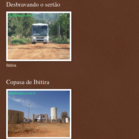
Desbravando o sertão
Ibitira
Copasa de Ibitira