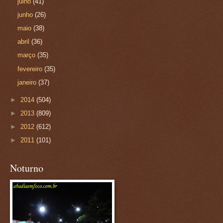
julho
(41)
junho
(26)
maio
(38)
abril
(36)
março
(35)
fevereiro
(35)
janeiro
(37)
►
2014
(504)
►
2013
(809)
►
2012
(612)
►
2011
(101)
Noturno