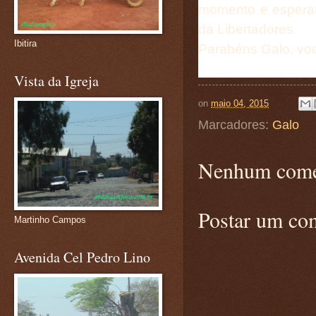
momento e esperar
da Libertadores.
Ibitira
Parabéns Galo, você
Vista da Igreja
on
maio 04, 2015
Marcadores:
Galo
Nenhum come
Postar um co
Martinho Campos
Avenida Cel Pedro Lino