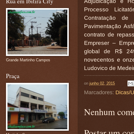
Rua em Ibitira City
Adjudicação e H
Processo Licita
Contratação de
Pavimentação Asfá
contrato de repa
Empreser – Empre
global de R$ 24
novecentos e onze
Grande Martinho Campos
Ludovico de Medeir
Praça
on
junho 02, 2015
Marcadores:
Dicas/U
Nenhum come
Postar um co