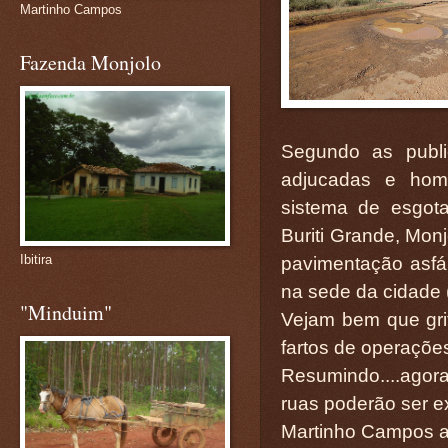
Martinho Campos
Fazenda Monjolo
Segundo as public
adjucadas e hom
sistema de esgot
Buriti Grande, Mon
Ibitira
pavimentação asfá
na sede da cidade 
"Minduim"
Vejam bem que gr
fartos de operaçõe
Resumindo....ago
ruas poderão ser ex
Martinho Campos a