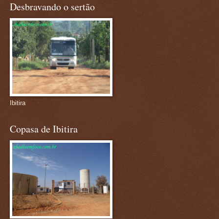
Desbravando o sertão
Ibitira
Copasa de Ibitira