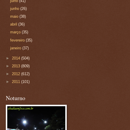
julho
(41)
junho
(26)
maio
(38)
abril
(36)
março
(35)
fevereiro
(35)
janeiro
(37)
►
2014
(504)
►
2013
(809)
►
2012
(612)
►
2011
(101)
Noturno