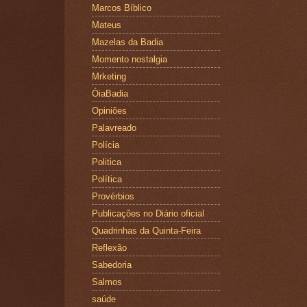
Marcos Bíblico
Mateus
Mazelas da Badia
Momento nostalgia
Mrketing
ÓiaBadia
Opiniões
Palavreado
Polícia
Politica
Política
Provérbios
Publicações no Diário oficial
Quadrinhas da Quinta-Feira
Reflexão
Sabedoria
Salmos
saúde