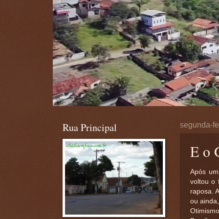
Rua Principal
segunda-fe
E o 
Após uma
voltou o
raposa. 
ou ainda,
Otimismo