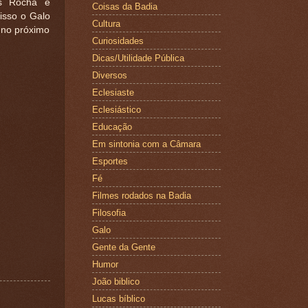
os Rocha e
Coisas da Badia
isso o Galo
Cultura
 no próximo
Curiosidades
Dicas/Utilidade Pública
Diversos
Eclesiaste
Eclesiástico
Educação
Em sintonia com a Câmara
Esportes
Fé
Filmes rodados na Badia
Filosofia
Galo
Gente da Gente
Humor
João biblico
Lucas bíblico