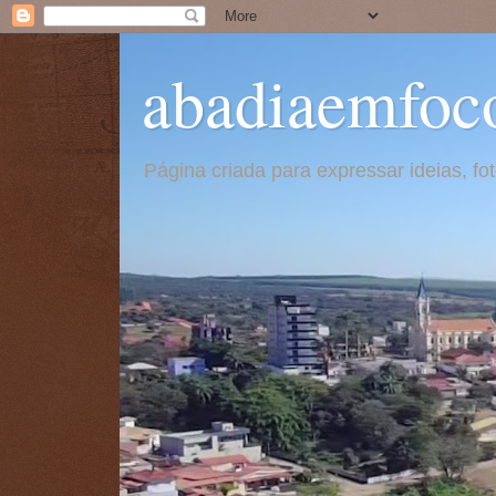
abadiaemfoc
Página criada para expressar ideias, f