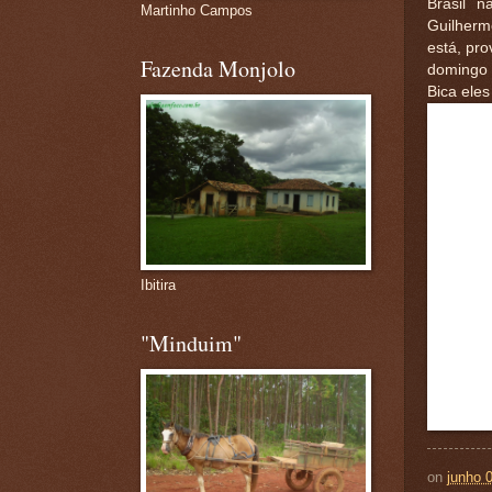
Brasil 
Martinho Campos
Guilherm
está, pr
Fazenda Monjolo
domingo 
Bica eles
Ibitira
"Minduim"
on
junho 