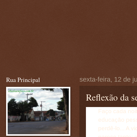
Rua Principal
sexta-feira, 12 de 
Reflexão da se
Faço cada noit
educação pess
perdê-lo... A v
parece tanto; a