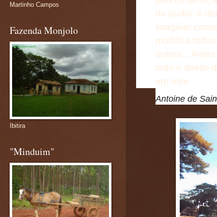
Martinho Campos
de pudor, é tã
imaginar como 
Fazenda Monjolo
modifica todos
outros... Ante
todo o direito
em mim.
Antoine de Sai
Ibitira
"Minduim"