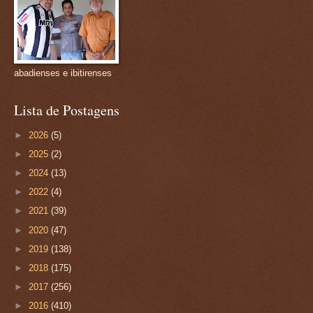
abadienses e ibitirenses
Lista de Postagens
►
2026
(5)
►
2025
(2)
►
2024
(13)
►
2022
(4)
►
2021
(39)
►
2020
(47)
►
2019
(138)
►
2018
(175)
►
2017
(256)
►
2016
(410)