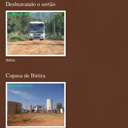
Desbravando o sertão
Ibitira
Copasa de Ibitira