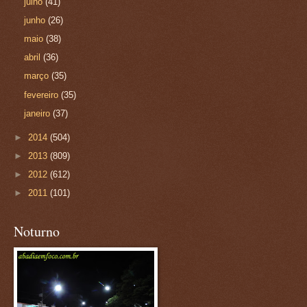
julho
(41)
junho
(26)
maio
(38)
abril
(36)
março
(35)
fevereiro
(35)
janeiro
(37)
►
2014
(504)
►
2013
(809)
►
2012
(612)
►
2011
(101)
Noturno