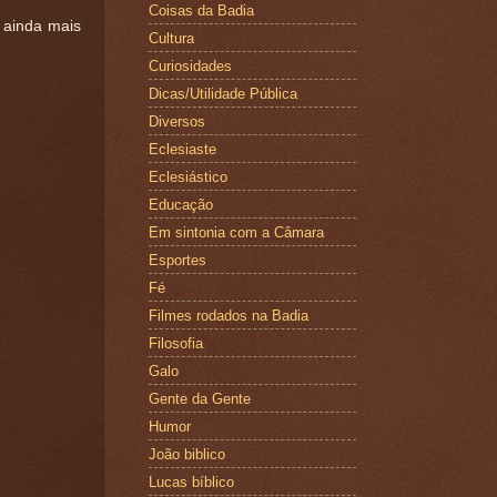
Coisas da Badia
 ainda mais
Cultura
Curiosidades
Dicas/Utilidade Pública
Diversos
Eclesiaste
Eclesiástico
Educação
Em sintonia com a Câmara
Esportes
Fé
Filmes rodados na Badia
Filosofia
Galo
Gente da Gente
Humor
João biblico
Lucas bíblico