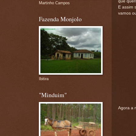
que queri
Martinho Campos
E assim 
vamos ou
Fazenda Monjolo
Ibitira
"Minduim"
Agora a 