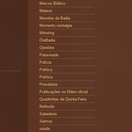
Marcos Bíblico
Mateus
Mazelas da Badia
Momento nostalgia
Mrketing
ÓiaBadia
Opiniões
Palavreado
Polícia
Politica
Política
Provérbios
Publicações no Diário oficial
Quadrinhas da Quinta-Feira
Reflexão
Sabedoria
Salmos
saúde