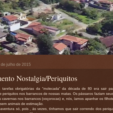
 de julho de 2015
nto Nostalgia/Periquitos
tarefas obrigatórias da "molecada" da década de 80 era sair pa
 de periquitos nos barrancos de nossas matas. Os pássaros faziam seu
 cavernas nos barrancos (voçorocas) e, nós, íamos apanhar os filhot
ssem animais de estimação.
aventura só, pois , às vezes, tínhamos que sair correndo dos periqui