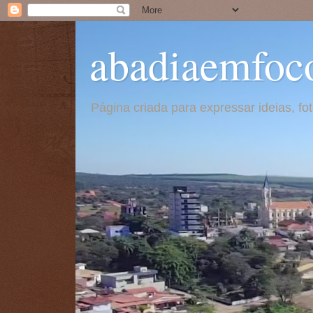
abadiaemfoc
Página criada para expressar ideias, f