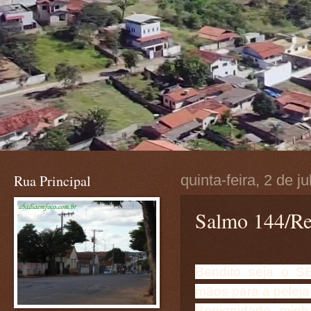
Rua Principal
quinta-feira, 2 de j
Salmo 144/Re
Bendito seja o S
mãos para a peleja
Benignidade minh