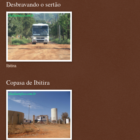
Desbravando o sertão
Ibitira
Copasa de Ibitira