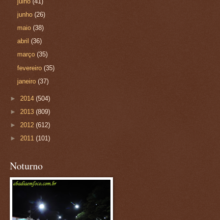
julho
(41)
junho
(26)
maio
(38)
abril
(36)
março
(35)
fevereiro
(35)
janeiro
(37)
►
2014
(504)
►
2013
(809)
►
2012
(612)
►
2011
(101)
Noturno