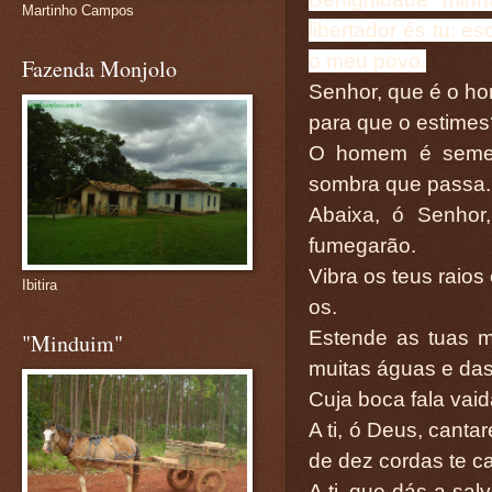
Martinho Campos
libertador és tu; 
o meu povo.
Fazenda Monjolo
Senhor, que é o ho
para que o estimes
O homem é semel
sombra que passa.
Abaixa, ó Senhor
fumegarão.
Vibra os teus raios
Ibitira
os.
Estende as tuas m
"Minduim"
muitas águas e das
Cuja boca fala vaid
A ti, ó Deus, canta
de dez cordas te ca
A ti, que dás a sal