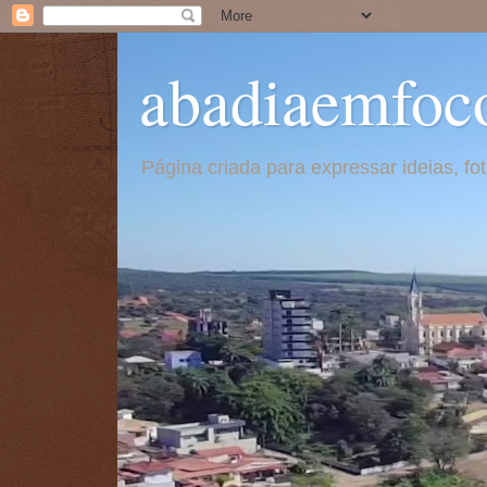
abadiaemfoc
Página criada para expressar ideias, f