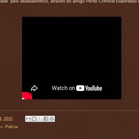
dade pelo abadiaemfoco, através do amigo Perito Criminal Experidião 
3, 2015
es:
Polícia