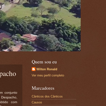
Quem sou eu
Wilton Ronald
pacho
Ver meu perfil completo
Marcadores
Em conjunto
Cânticos dos Cânticos
 Despacho,
obtido com
Causos