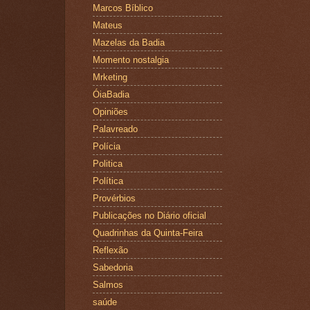
Marcos Bíblico
Mateus
Mazelas da Badia
Momento nostalgia
Mrketing
ÓiaBadia
Opiniões
Palavreado
Polícia
Politica
Política
Provérbios
Publicações no Diário oficial
Quadrinhas da Quinta-Feira
Reflexão
Sabedoria
Salmos
saúde