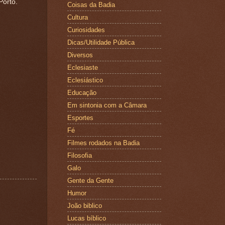
Porto.
Coisas da Badia
Cultura
Curiosidades
Dicas/Utilidade Pública
Diversos
Eclesiaste
Eclesiástico
Educação
Em sintonia com a Câmara
Esportes
Fé
Filmes rodados na Badia
Filosofia
Galo
Gente da Gente
Humor
João biblico
Lucas bíblico