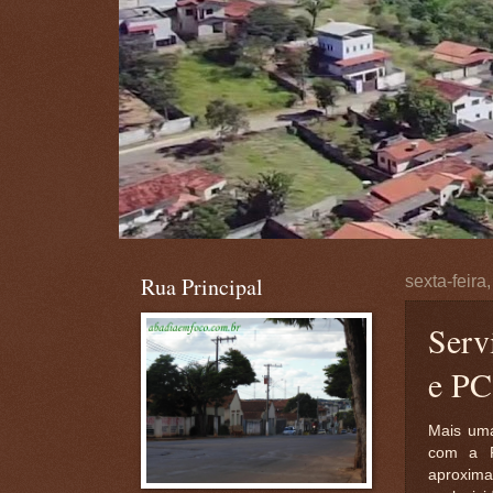
Rua Principal
sexta-feira
Serv
e PC
Mais uma
com a P
aproxim