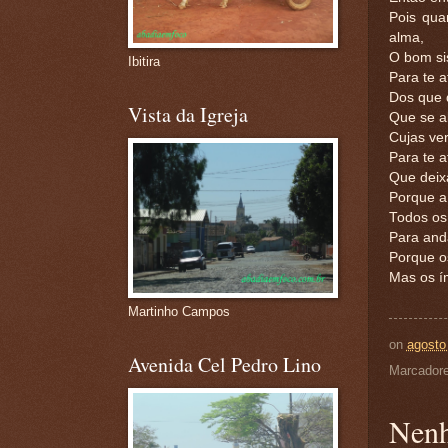
Pois qua
alma,
O bom sis
Ibitira
Para te 
Dos que 
Vista da Igreja
Que se a
Cujas ve
Para te a
Que deix
Porque a 
Todos os 
Para and
Porque os
Mas os ím
Martinho Campos
on
agosto
Avenida Cel Pedro Lino
Marcador
Nenh