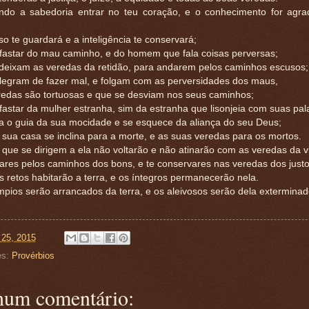
ndo a sabedoria entrar no teu coração, e o conhecimento for agra
o te guardará e a inteligência te conservará;
afastar do mau caminho, e do homem que fala coisas perversas;
deixam as veredas da retidão, para andarem pelos caminhos escusos;
legram de fazer mal, e folgam com as perversidades dos maus,
redas são tortuosas e que se desviam nos seus caminhos;
fastar da mulher estranha, sim da estranha que lisonjeia com suas pal
a o guia da sua mocidade e se esquece da aliança do seu Deus;
sua casa se inclina para a morte, e as suas veredas para os mortos.
que se dirigem a ela não voltarão e não atinarão com as veredas da v
ares pelos caminhos dos bons, e te conservares nas veredas dos justo
 retos habitarão a terra, e os íntegros permanecerão nela.
pios serão arrancados da terra, e os aleivosos serão dela exterminad
 25, 2015
es:
Provérbios
um comentário: