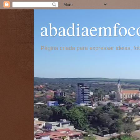
abadiaemfoc
Página criada para expressar ideias, f