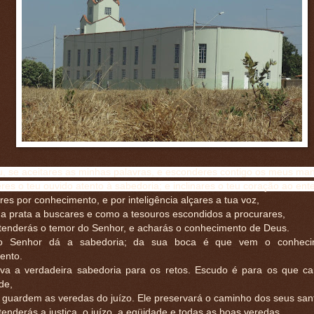
u, se aceitares as minhas palavras, e esconderes contigo os meus m
res o teu ouvido atento à sabedoria; e inclinares o teu coração ao en
es por conhecimento, e por inteligência alçares a tua voz,
a prata a buscares e como a tesouros escondidos a procurares,
tenderás o temor do Senhor, e acharás o conhecimento de Deus.
o Senhor dá a sabedoria; da sua boca é que vem o conheci
ento.
rva a verdadeira sabedoria para os retos. Escudo é para os que 
de,
 guardem as veredas do juízo. Ele preservará o caminho dos seus san
enderás a justiça, o juízo, a eqüidade e todas as boas veredas.