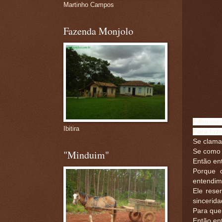
Martinho Campos
Fazenda Monjolo
Filho me
Ibitira
Para faze
Se clamar
Se como 
"Minduim"
Então en
Porque 
entendim
Ele rese
sincerida
Para que
Então ent