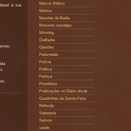
Marcos Bíblico
dável à tua
Mateus
Mazelas da Badia
Momento nostalgia
Mrketing
ÓiaBadia
avras;
Opiniões
Palavreado
Polícia
ida.
Politica
s.
Política
os.
Provérbios
Publicações no Diário oficial
Quadrinhas da Quinta-Feira
Reflexão
Sabedoria
Salmos
saúde