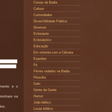
Coisas da Badia
Cultura
Curiosidades
Dicas/Utilidade Pública
Diversos
Eclesiaste
Eclesiástico
Educação
Em sintonia com a Câmara
Esportes
andamentos,
Fé
tendimento;
Filmes rodados na Badia
Filosofia
Galo
mento e o
Gente da Gente
Humor
caminham na
João biblico
tos.
Lucas bíblico