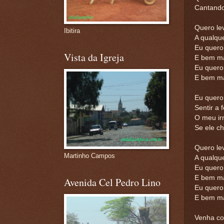
Cantando 
Quero le
Ibitira
A qualqu
Eu quero
Vista da Igreja
E bem ma
Eu quero
E bem ma
Eu quero
Sentir a
O meu ir
Se ele ch
Quero le
Martinho Campos
A qualqu
Eu quero
E bem ma
Avenida Cel Pedro Lino
Eu quero
E bem ma
Venha co