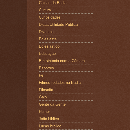
Coisas da Badia
Cultura
Curiosidades
Dicas/Utilidade Pública
Diversos
Eclesiaste
Eclesiástico
Educação
Em sintonia com a Câmara
Esportes
Fé
Filmes rodados na Badia
Filosofia
Galo
Gente da Gente
Humor
João biblico
Lucas bíblico