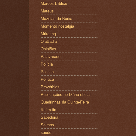
Marcos Bíblico
Mateus
Mazelas da Badia
Momento nostalgia
Mrketing
ÓiaBadia
Opiniões
Palavreado
Polícia
Politica
Política
Provérbios
Publicações no Diário oficial
Quadrinhas da Quinta-Feira
Reflexão
Sabedoria
Salmos
saúde