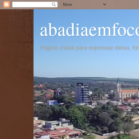
abadiaemfoc
Página criada para expressar ideias, f