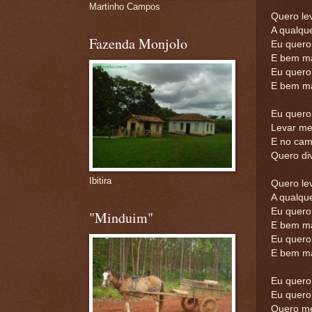
Martinho Campos
Quero le
A qualqu
Fazenda Monjolo
Eu quero
E bem ma
Eu quero
E bem ma
Eu quero
Levar me
E no cam
Quero div
Ibitira
Quero le
A qualqu
Eu quero
"Minduim"
E bem ma
Eu quero
E bem ma
Eu quero 
Eu quero
Quero me