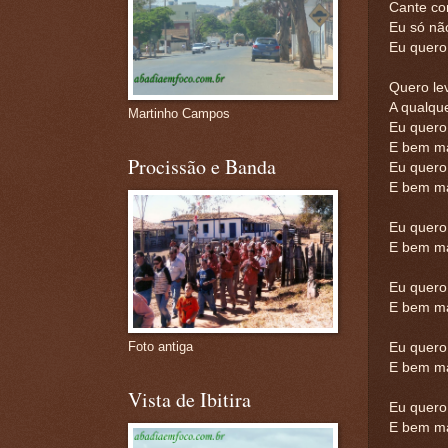
Cante co
Eu só nã
Eu quero
Quero le
A qualqu
Martinho Campos
Eu quero
E bem ma
Procissão e Banda
Eu quero
E bem ma
Eu quero
E bem ma
Eu quero
E bem ma
Foto antiga
Eu quero
E bem ma
Vista de Ibitira
Eu quero
E bem ma