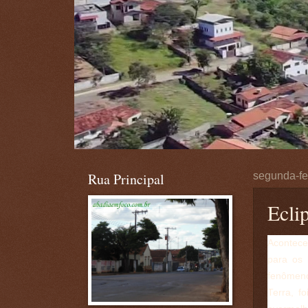
Rua Principal
segunda-fe
Ecli
Acontece
para os 
fenômeno
Terra, f