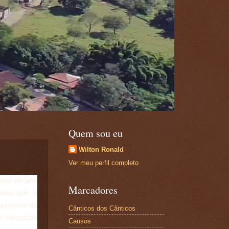
Quem sou eu
Wilton Ronald
Ver meu perfil completo
ento do ano
Marcadores
 anos que o
 próximo da
Cânticos dos Cânticos
 coloração
Causos