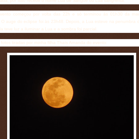
ada, por isso recebe o nome Lua de Sangue ou Lua sangrenta.
vento começou por volta das 22h e só terminou às 01h30 da ma
 O auge do eclipse foi às 23h48. Depois, a Lua esteve na penumbra d
da teve luz a iluminar a Lua e a sombra foi parcial.
fotos tiradas por minha filha Thaís Amanda do evento: