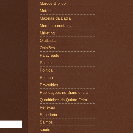
Marcos Bíblico
Mateus
Mazelas da Badia
Momento nostalgia
Mrketing
ÓiaBadia
Opiniões
Palavreado
Polícia
Politica
Política
Provérbios
Publicações no Diário oficial
Quadrinhas da Quinta-Feira
Reflexão
Sabedoria
Salmos
saúde