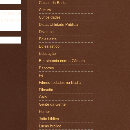
Coisas da Badia
Cultura
drugada de
Curiosidades
a Terra, ou
Dicas/Utilidade Pública
Diversos
Eclesiaste
Eclesiástico
Educação
Em sintonia com a Câmara
Esportes
Fé
Filmes rodados na Badia
Filosofia
Galo
Gente da Gente
Humor
João biblico
Lucas bíblico