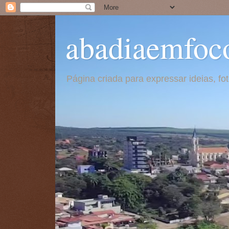
abadiaemfoc
Página criada para expressar ideias, f