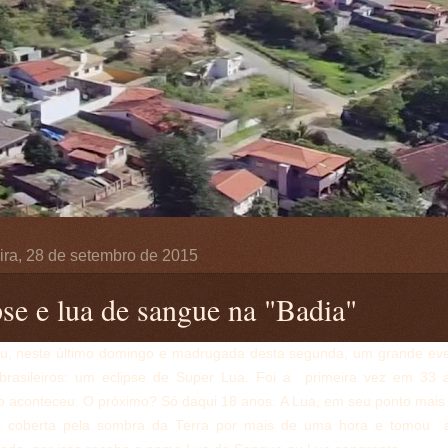
ira, 28 de setembro de 2015
pse e lua de sangue na "Badia"
u, neste último domingo e madrugada desta segunda, um grande ev
brasileiros: um eclipse de Super Lua. Foi a primeira vez em 33
 aconteceu. O próximo? Só daqui 18 anos. A Lua, em seu ponto mais
oi coberta pela sombra da Terra por mais de uma hora e tomou a