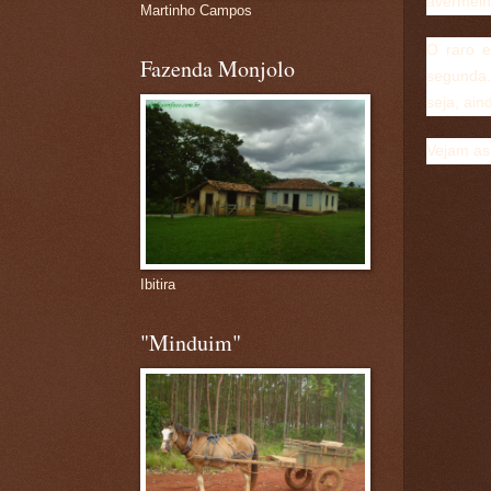
avermelh
Martinho Campos
O raro e
Fazenda Monjolo
segunda.
seja, ain
Vejam as 
Ibitira
"Minduim"