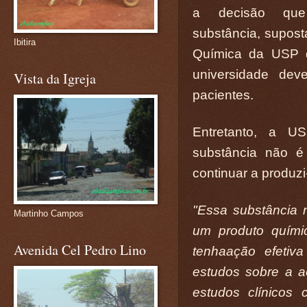
a decisão que
substância, suposta
Ibitira
Química da USP d
universidade dev
Vista da Igreja
pacientes.
Entretanto, a U
substância não é
continuar a produzi
"Essa substância
Martinho Campos
um
produto quími
Avenida Cel Pedro Lino
tenha
ação efetiv
estudos sobre a 
estudos clínicos