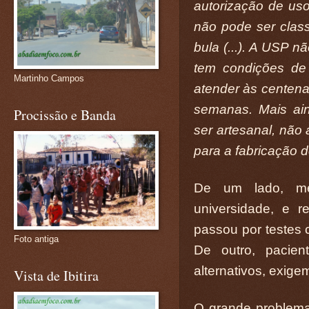
autorização de uso
não pode ser clas
bula
(...).
A USP não
tem condições de
Martinho Campos
atender às centenas
semanas. Mais ai
Procissão e Banda
ser
artesanal
, não 
para a fabricação 
De um lado, mé
universidade, e 
passou por testes 
Foto antiga
De outro, pacien
alternativos, exige
Vista de Ibitira
O grande problema 