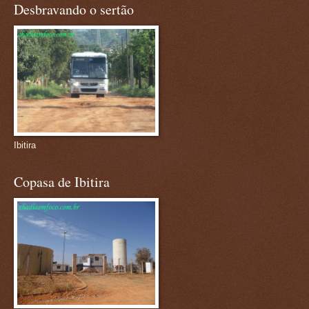
Desbravando o sertão
Ibitira
Copasa de Ibitira