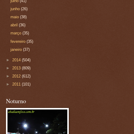
julho
(41)
junho
(26)
maio
(38)
abril
(36)
março
(35)
fevereiro
(35)
janeiro
(37)
►
2014
(504)
►
2013
(809)
►
2012
(612)
►
2011
(101)
Noturno