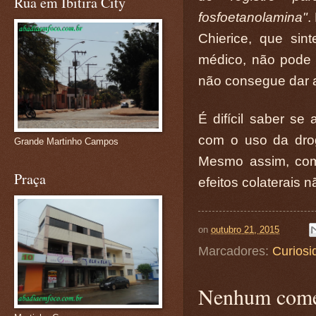
Rua em Ibitira City
fosfoetanolamina"
.
Chierice, que sin
médico, não pode r
não consegue dar 
É difícil saber s
com o uso da dro
Grande Martinho Campos
Mesmo assim, com
Praça
efeitos colaterais 
on
outubro 21, 2015
Marcadores:
Curiosi
Nenhum come