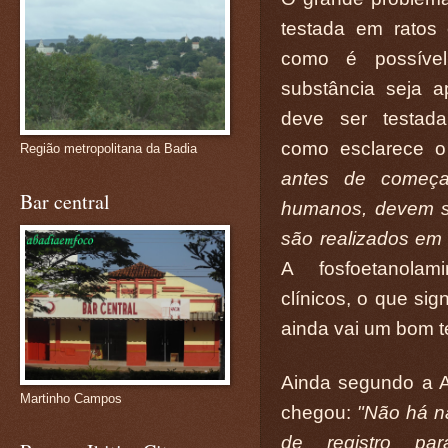
testada em ratos
como é possível
substância seja 
deve ser testada
como esclarece o
Região metropolitana da Badia
antes de começa
Bar central
humanos, devem se
são realizados em 
A fosfoetanolami
clínicos, o que sig
ainda vai um bom 
Ainda segundo a A
Martinho Campos
chegou:
"Não há n
de registro pa