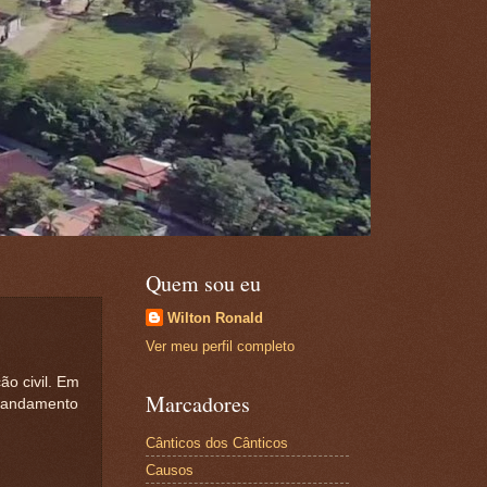
Quem sou eu
Wilton Ronald
Ver meu perfil completo
o civil. Em
Marcadores
m andamento
Cânticos dos Cânticos
Causos