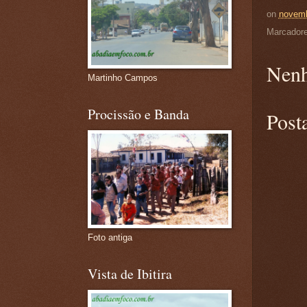
on
novemb
Marcador
Nenh
Martinho Campos
Procissão e Banda
Post
Foto antiga
Vista de Ibitira