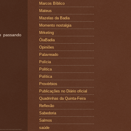
Marcos Bíblico
Mateus
Mazelas da Badia
Momento nostalgia
Mrketing
se passando
ÓiaBadia
Opiniões
Palavreado
Polícia
Politica
Política
Provérbios
Publicações no Diário oficial
Quadrinhas da Quinta-Feira
Reflexão
Sabedoria
Salmos
saúde