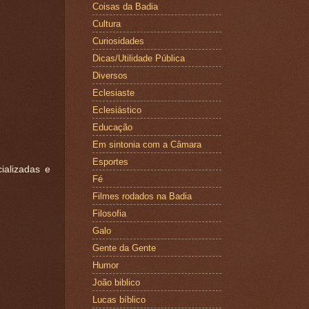
Coisas da Badia
Cultura
Curiosidades
Dicas/Utilidade Pública
Diversos
Eclesiaste
Eclesiástico
Educação
Em sintonia com a Câmara
Esportes
ializadas e
Fé
Filmes rodados na Badia
Filosofia
Galo
Gente da Gente
Humor
João biblico
Lucas bíblico