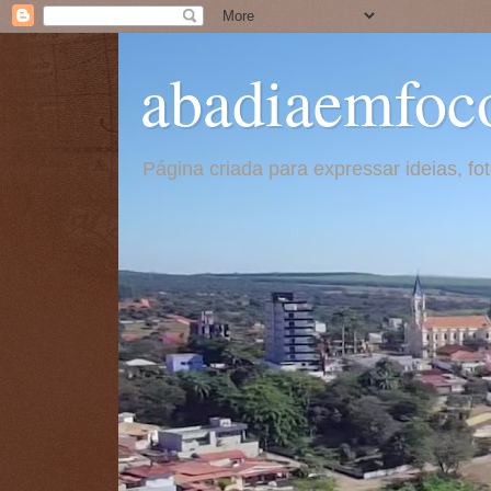
abadiaemfoc
Página criada para expressar ideias, f