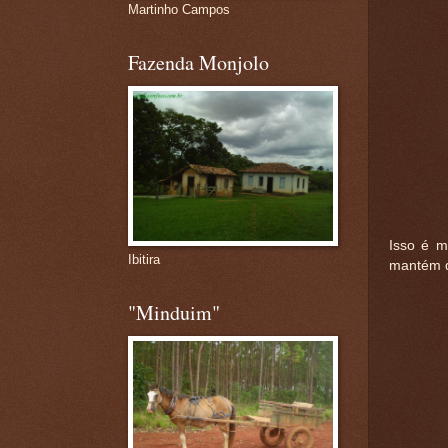
Martinho Campos
Fazenda Monjolo
Isso é m
Ibitira
mantém d
"Minduim"