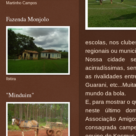
Martinho Campos
Fazenda Monjolo
escolas, nos club
regionais ou munic
Nossa cidade se
acirradíssimas, s
as rivalidades ent
Ibitira
Guarani, etc...Mui
mundo da bola.
"Minduim"
E, para mostrar o 
neste último do
Associação Amigo
consagrada campe
equipe do Kosmus d