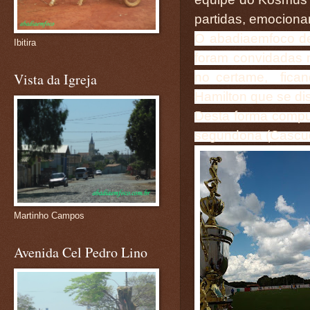
partidas, emocionan
O abadiaemfoco d
Ibitira
foram convidadas 
no certame, fica
Vista da Igreja
Hamilton que se di
Desta forma compu
segundona (Cascud
Martinho Campos
Avenida Cel Pedro Lino