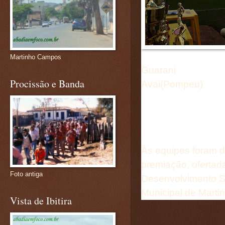
Martinho Campos
Guarani
Procissão e Banda
Avai(Pompeu)
Às equipes foram d
premiação, ofertad
Foto antiga
Desenvolvimento So
Municipal de Mart
Vista de Ibitira