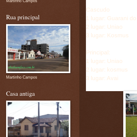
Martinho Campos
Cascudo
Rua principal
1 lugar: Guarani do 
2 lugar: Uniao
3 lugar: Kosmus
Principal:
1 lugar: Uniao
2 lugar: kosmus
3 lugar: Avai
Martinho Campos
Casa antiga