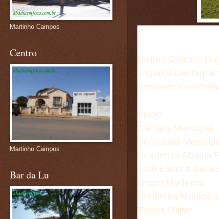
Martinho Campos
Centro
Melhor Goleiro: Ti
Jogador Destaque: 
Artilheiro: Evaldo(
Apoio:
Câmara Municipal
Secretaria Municip
Martinho Campos
Academia Abadia F
Auto Elétrica Silv
Bar da Lu
Grupo Moderna
Prefeitura Municipa
Policia Militar