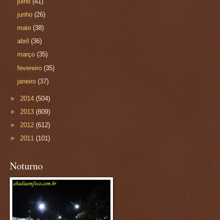
julho
(41)
junho
(26)
maio
(38)
abril
(36)
março
(35)
fevereiro
(35)
janeiro
(37)
►
2014
(504)
►
2013
(809)
►
2012
(612)
►
2011
(101)
Noturno