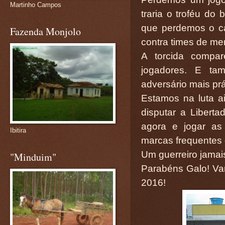
Martinho Campos
traria o troféu do 
que perdemos o c
Fazenda Monjolo
contra times de me
A torcida compa
jogadores. E ta
adversário mais prá
Estamos na luta 
disputar a Libert
agora e jogar as
Ibitira
marcas frequentes
Um guerreiro jamais
"Minduim"
Parabéns Galo! Va
2016!