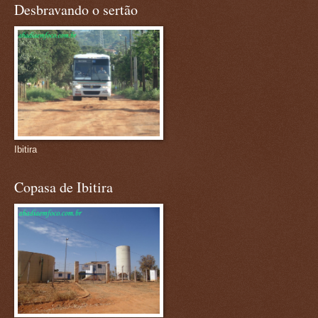
Desbravando o sertão
Ibitira
Copasa de Ibitira