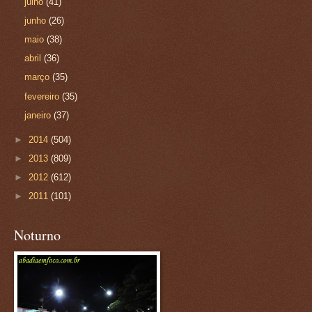
julho
(41)
junho
(26)
maio
(38)
abril
(36)
março
(35)
fevereiro
(35)
janeiro
(37)
►
2014
(504)
►
2013
(809)
►
2012
(612)
►
2011
(101)
Noturno