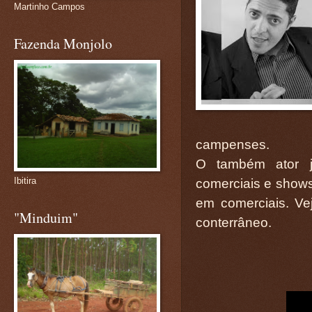
Martinho Campos
Fazenda Monjolo
campenses.
O também ator já
Ibitira
comerciais e show
em comerciais. V
"Minduim"
conterrâneo.