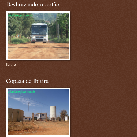
Desbravando o sertão
Ibitira
Copasa de Ibitira