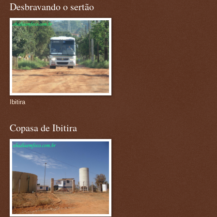
Desbravando o sertão
Ibitira
Copasa de Ibitira