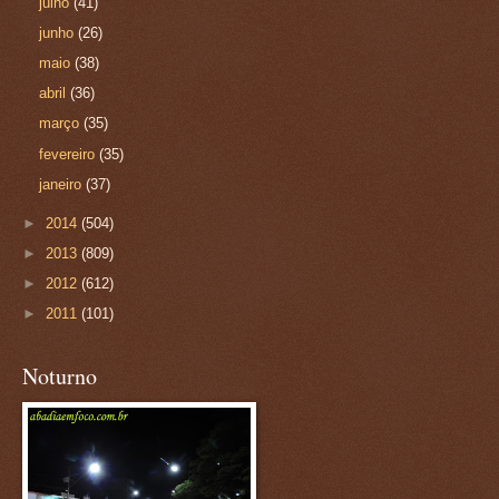
julho
(41)
junho
(26)
maio
(38)
abril
(36)
março
(35)
fevereiro
(35)
janeiro
(37)
►
2014
(504)
►
2013
(809)
►
2012
(612)
►
2011
(101)
Noturno