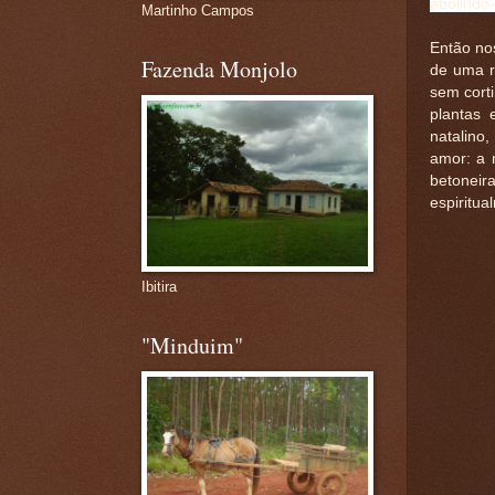
abolindo-
Martinho Campos
Então no
Fazenda Monjolo
de uma ru
sem cort
plantas 
natalino
amor: a 
betoneir
espiritu
Ibitira
"Minduim"