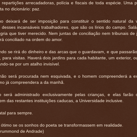
 repartições arrecadadoras, polícia e fiscais de toda espécie. Uma p
a no dicionário: paz.
ho deixará de ser imposição para constituir o sentido natural da 
o desses incansáveis trabalhadores, que são os lírios do campo. Salá
gria que tiver merecido. Nem juntas de conciliação nem tribunais de j
rá conciliado na ordem do amor.
do se rirá do dinheiro e das arcas que o guardavam, e que passarão
 para visitas. Haverá dois jardins para cada habitante, um exterior, out
do-se por um atalho invisível.
não será procurada nem esquivada, e o homem compreenderá a exi
omo já compreendera a da manhã.
será administrado exclusivamente pelas crianças, e elas farão
m das restantes instituições caducas, a Universidade inclusive.
atal para sempre.
a ótimo se os sonhos do poeta se transformassem em realidade.
Drummond de Andrade)