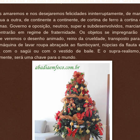
se a era civil, com suas obrigações enfadonhas ou malignas. Será bo
s amaremos e nos desejaremos felicidades ininterruptamente, de man
a a outra, de continente a continente, de cortina de ferro à cortina
inas. Governo e oposição, neutros, super e subdesenvolvidos, marcian
entrarão em regime de fraternidade. Os objetos se impregnarão 
, e veremos o desenho animado, reino da crueldade, transposto para
máquina de lavar roupa abraçada ao flamboyant, núpcias da flauta 
a com o sagüi ou com o vestido de baile. E o supra-realismo, j
almente, será uma chave para o mundo.