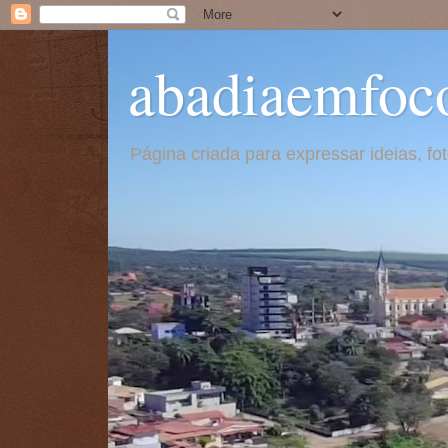
abadiaemfoc
Página criada para expressar ideias, f