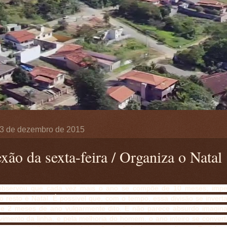
3 de dezembro de 2015
xão da sexta-feira / Organiza o Natal
bservou que cada vez mais o ano se compõe de 10 meses; imper
o resto é Natal. É possível que, com o tempo, essa divisão se invert
 e 2 meses de ano vulgarmente dito. E não parece absurdo imagina
vimento da linha, e pela melhoria do homem, o ano inteiro se convert