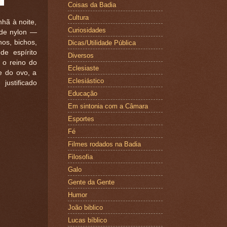
m.
Coisas da Badia
Cultura
hã à noite,
Curiosidades
 de nylon —
os, bichos,
Dicas/Utilidade Pública
de espírito
Diversos
 o reino do
Eclesiaste
e do ovo, a
Eclesiástico
ustificado
Educação
Em sintonia com a Câmara
Esportes
Fé
Filmes rodados na Badia
Filosofia
Galo
Gente da Gente
Humor
João biblico
Lucas bíblico