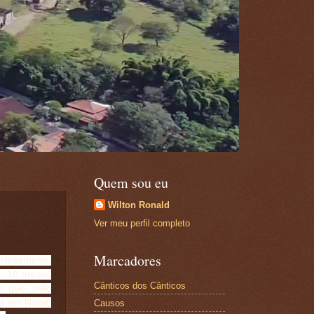
Quem sou eu
Wilton Ronald
Ver meu perfil completo
Marcadores
feitamente
a: 10 meses
Cânticos dos Cânticos
r que, pelo
a em Natal,
Causos