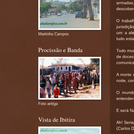
armadas,
descobert
O trabal
jurisdiçã
um: a ale
Martinho Campos
tudo esta
Procissão e Banda
Todo mun
de doces,
comunican
A morte 
noite, c
O mundo 
entendere
Foto antiga
E será N
Vista de Ibitira
Ah! Seri
(Carlos 