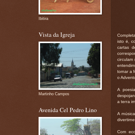
Ibitira
Vista da Igreja
Completad
isto é, 
cartas d
correspo
circulam 
entendim
tomar a f
o Advent
A poesi
Martinho Campos
despojan
a terra i
Avenida Cel Pedro Lino
A música
divertim
Com eco