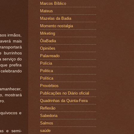
Marcos Bíblico
Mateus
Mazelas da Badia
Momento nostalgia
Mrketing
ssos irmãos,
ÓiaBadia
haverá mais
ansportará
Opiniões
e burrinhos
Palavreado
a serviço do
Polícia
que prefira
Politica
 celebrando
Política
Provérbios
amanhecer,
Publicações no Diário oficial
o, mostrará
Quadrinhas da Quinta-Feira
ro.
Reflexão
equívocos e
Sabedoria
Salmos
saúde
as e semi-