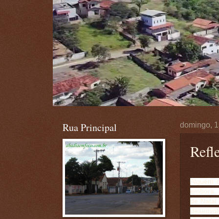
Rua Principal
domingo, 1
Refle
Alguém o
embora, 
de Natal
desenvol