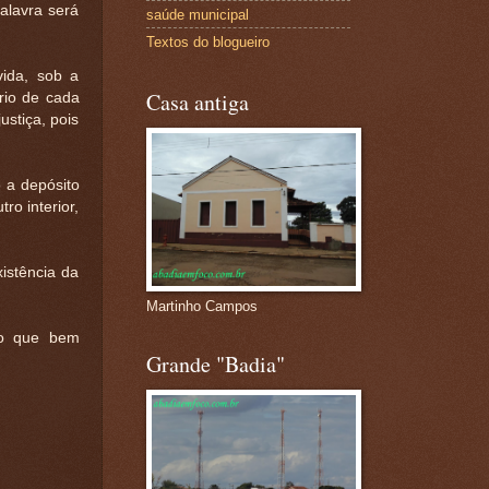
alavra será
saúde municipal
Textos do blogueiro
vida, sob a
Casa antiga
rio de cada
ustiça, pois
 a depósito
ro interior,
stência da
Martinho Campos
 o que bem
Grande "Badia"