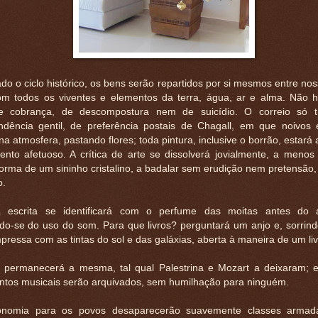
o o ciclo histórico, os bens serão repartidos por si mesmos entre no
com todos os viventes e elementos da terra, água, ar e alma. Não 
e cobrança, de descompostura nem de suicídio. O correio só tr
ndência gentil, de preferência postais de Chagall, em que noivos 
na atmosfera, pastando flores; toda pintura, inclusive o borrão, estará 
ento afetuoso. A crítica de arte se dissolverá jovialmente, a menos 
orma de um sininho cristalino, a badalar sem erudição nem pretensão,
o.
a escrita se identificará com o perfume das moitas antes do 
do-se do uso do som. Para que livros? perguntará um anjo e, sorrind
mpressa com as tintas do sol e das galáxias, aberta à maneira de um liv
 permanecerá a mesma, tal qual Palestrina e Mozart a deixaram; 
entos musicais serão arquivados, sem humilhação para ninguém.
nomia para os povos desaparecerão suavemente classes armad