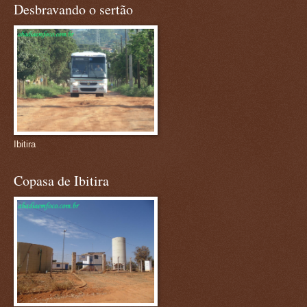
Desbravando o sertão
Ibitira
Copasa de Ibitira