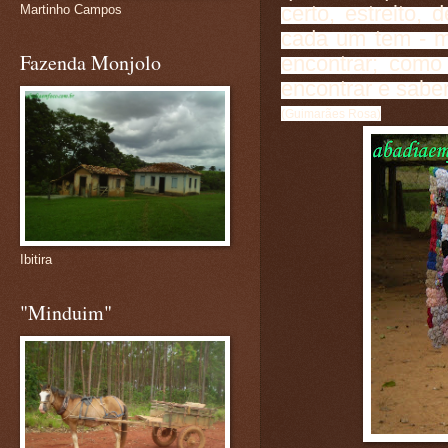
certo, estreito,
Martinho Campos
cada um tem - 
Fazenda Monjolo
encontrar; como
encontrar e sabe
(Guimarães Rosa)
Ibitira
"Minduim"