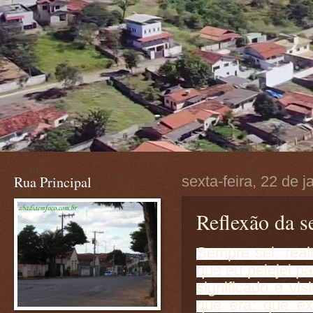
Rua Principal
sexta-feira, 22 de 
Reflexão da se
Sempre sei, real
que eu pelejei pa
significado e vi
que era: que e