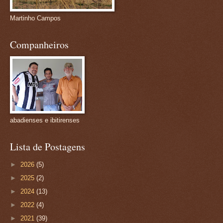
Martinho Campos
Companheiros
abadienses e ibitirenses
Lista de Postagens
►
2026
(5)
►
2025
(2)
►
2024
(13)
►
2022
(4)
►
2021
(39)