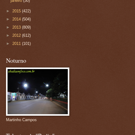
janeiro
(30)
►
2015
(422)
►
2014
(504)
►
2013
(809)
►
2012
(612)
►
2011
(101)
Noturno
Martinho Campos