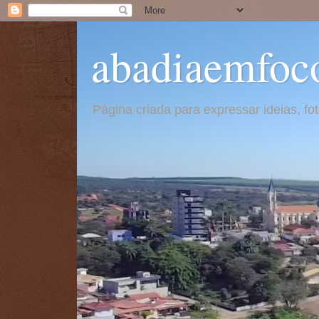
abadiaemfoc
Página criada para expressar ideias, f