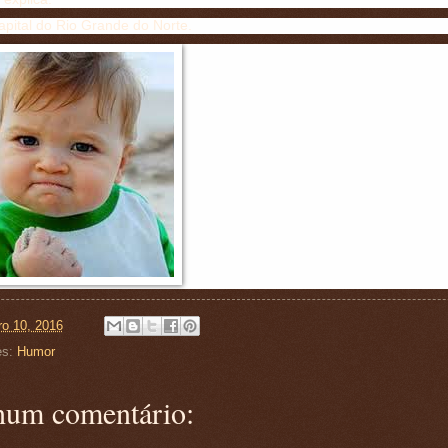
capital do Rio Grande do Norte.
ro 10, 2016
es:
Humor
um comentário: