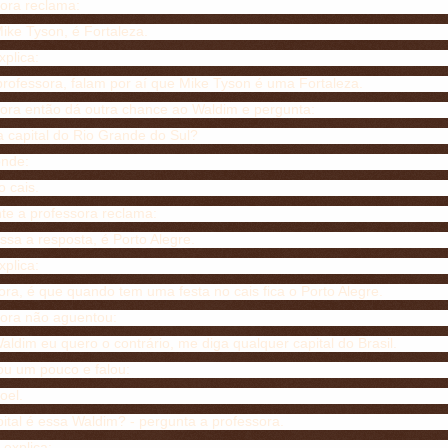
sora reclama:
ike Tyson, é Fortaleza.
plica:
professora, falam por aí que Mike Tyson é uma Fortaleza.
sora então dá outra chance ao Waldim e pergunta:
a capital do Rio Grande do Sul?
onde:
o cais.
e a professora reclama:
ssa a resposta, é Porto Alegre.
plica:
ora, é que quando tem uma festa no cais fica o Porto Alegre.
sora não aguentou:
aldim eu quero o contrário, me diga qualquer capital do Brasil.
ou um pouco e falou:
oel.
ital é essa Waldim? - pergunta a professora.
explica: