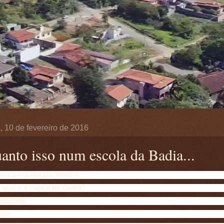
a, 10 de fevereiro de 2016
anto isso num escola da Badia...
sora pergunta pro Waldim:
 qual é a capital do Ceará?
esponde:
son.