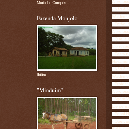
A profes
Martinho Campos
- Não é M
Fazenda Monjolo
Waldim ex
- Então, 
A profes
- Qual é 
Ele resp
- Festa n
Novament
- Não é e
Ibitira
Waldim ex
- Profess
"Minduim"
A profes
- Agora W
Ele pens
- Papai N
- Que cap
E Waldim 