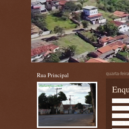
Rua Principal
quarta-feir
Enqu
A profes
- Waldim,
Waldim r
- Mike Ty