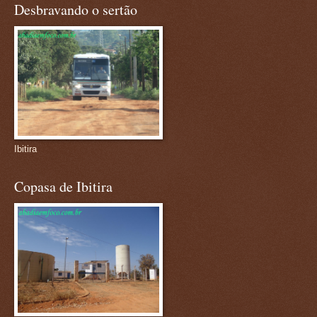
Desbravando o sertão
Ibitira
Copasa de Ibitira