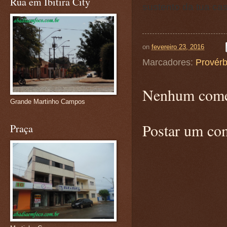
Rua em Ibitira City
sustento da tua ca
on
fevereiro 23, 2016
Marcadores:
Provérb
Nenhum come
Grande Martinho Campos
Postar um co
Praça