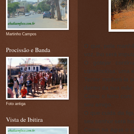
Martinho Campos
O que, pela manh
Procissão e Banda
voz, lho será imput
O gotejar contí
contenciosa, uma e
Tentar moderá-la s
dentro da sua mão d
Como o ferro com 
seu amigo.
Foto antiga
O que cuida da figu
Vista de Ibitira
seu senhor será ho
Como na água o ro