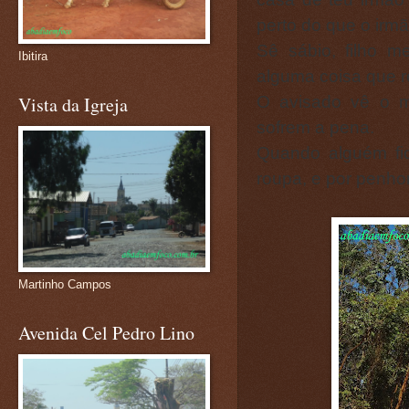
perto do que o irmã
Sê sábio, filho 
Ibitira
alguma coisa que 
O avisado vê o m
Vista da Igreja
sofrem a pena.
Quando alguém fic
roupa, e por penho
Martinho Campos
Avenida Cel Pedro Lino