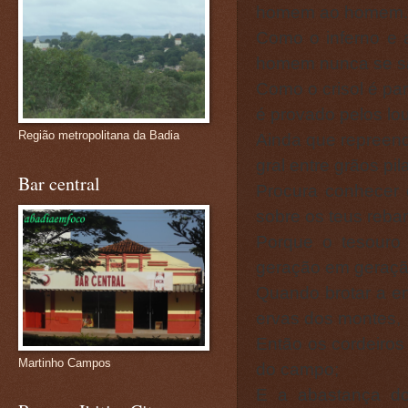
homem ao homem.
Como o inferno e 
homem nunca se sa
Como o crisol é par
é provado pelos lo
Região metropolitana da Badia
Ainda que repreend
gral entre grãos pil
Bar central
Procura conhecer 
sobre os teus reba
Porque o tesouro
geração em geraç
Quando brotar a er
ervas dos montes,
Então os cordeiros 
Martinho Campos
do campo;
E a abastança do