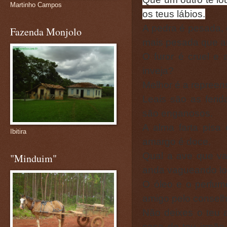
Martinho Campos
os teus lábios.
A pedra é pesada, 
Fazenda Monjolo
mais pesada que 
O furor é cruel e
inveja?
Melhor é a repreen
Leais são as ferid
são enganosos.
A alma farta pisa
Ibitira
amargo é doce.
Qual a ave que va
"Minduim"
anda vagueando lo
O óleo e o perfum
amigo pelo conselho
Não deixes o teu 
casa de teu irmão 