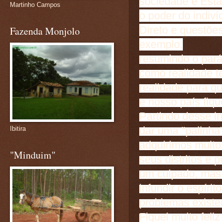
sociedade e Estad
Martinho Campos
o poder do indiví
Direto e questões
Fazenda Monjolo
exemplo.
resumindo o parág
como realidade t
realidade para q
e nosso país fiqu
Partindo desse in
dar uma "palinha"
Ibitira
adquirimos muito
"Minduim"
seus distritos e
um culpado, mas
infundir o espírit
problemas exist
Fiquei muito fel