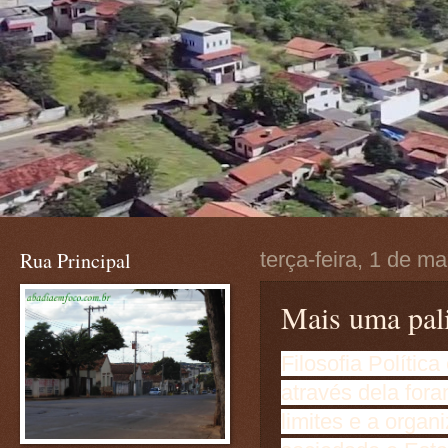
Rua Principal
terça-feira, 1 de m
Mais uma pali
Filosofia Política
através dela fora
limites e a organ