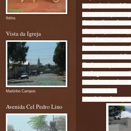
capacitadas irão
nossas esperanç
Ibitira
O abadiaemfoco 
chapas para se p
Vista da Igreja
e mais atuante. 
fundamento e tod
vemos nas mídias
E chama por vocês
e elegermos um 
também um bom 
em contato.
Martinho Campos
Martinho Campos
Avenida Cel Pedro Lino