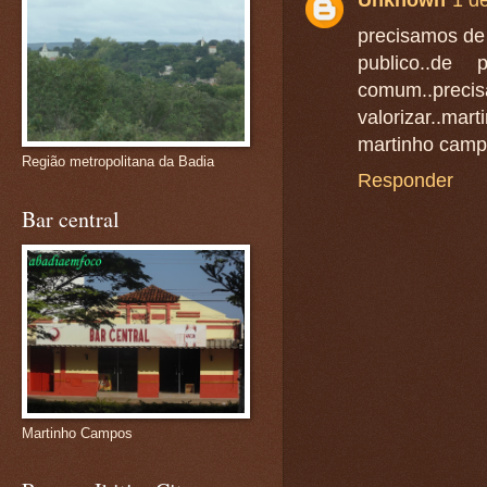
Unknown
1 d
precisamos de
publico..d
comum..pre
valorizar..mar
martinho camp
Região metropolitana da Badia
Responder
Bar central
Martinho Campos