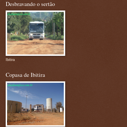
Desbravando o sertão
Ibitira
Copasa de Ibitira