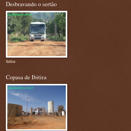
Desbravando o sertão
Ibitira
Copasa de Ibitira