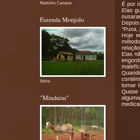
Martinho Campos
É por 
Elas g
ousara
Fazenda Monjolo
Depois
“Puxa, 
Hoje e
método
relação
Elas n
engord
malefíc
Quando
contém 
Ibitira
tomar l
Quase 
"Minduim"
alguma
medica