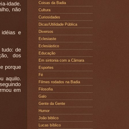
Coisas da Badia
ia-idade.
alho, não
Cultura
Curiosidades
Dicas/Utilidade Pública
Diversos
idéias e
Eclesiaste
Eclesiástico
 tudo: de
Educação
ção, dos
Em sintonia com a Câmara
e porque
Esportes
Fé
u aquilo.
Filmes rodados na Badia
seguindo
Filosofia
ormou em
Galo
Gente da Gente
Humor
João biblico
Lucas bíblico