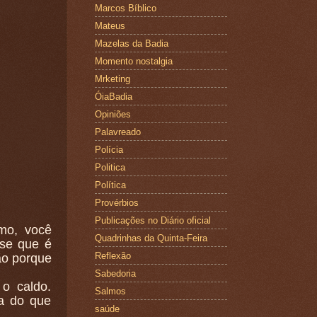
Marcos Bíblico
Mateus
Mazelas da Badia
Momento nostalgia
Mrketing
ÓiaBadia
Opiniões
Palavreado
Polícia
Politica
Política
Provérbios
Publicações no Diário oficial
mo, você
Quadrinhas da Quinta-Feira
sse que é
Reflexão
ão porque
Sabedoria
 o caldo.
Salmos
a do que
saúde