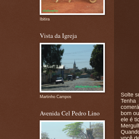
Ibitira
Vista da Igreja
Solte s
Martinho Campos
Tenha 
comerá
Avenida Cel Pedro Lino
bom ou 
ele é t
Mergul
Quando
você de