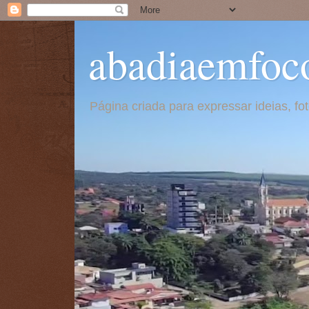
abadiaemfoc
Página criada para expressar ideias, f