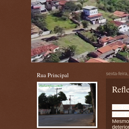
Rua Principal
sexta-feira
Refl
Não com
Muita g
Mesmo 
deterio