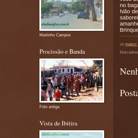
no baga
Não dei
sabore
amanhec
Brinque
Martinho Campos
on
março 
Procissão e Banda
Marcador
Nenh
Post
Foto antiga
Vista de Ibitira