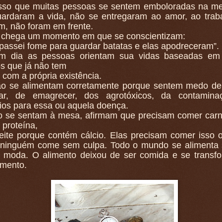
isso que muitas pessoas se sentem emboloradas na me
uardaram a vida, não se entregaram ao amor, ao trab
m, não foram em frente.
 chega um momento em que se conscientizam:
passei fome para guardar batatas e elas apodreceram”.
m dia as pessoas orientam sua vidas baseadas em 
s que já não tem
 com a própria existência.
ão se alimentam corretamente porque sentem medo de
ar, de emagrecer, dos agrotóxicos, da contamina
ios para essa ou aquela doença.
 se sentam à mesa, afirmam que precisam comer carn
proteína,
eite porque contém cálcio. Elas precisam comer isso o
ninguém come sem culpa. Todo o mundo se alimenta 
 moda. O alimento deixou de ser comida e se transf
mento.