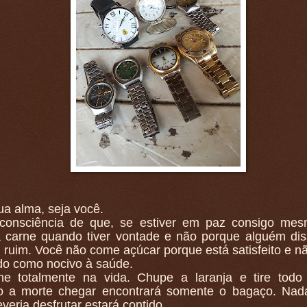
ua alma, seja você.
consciência de que, se estiver em paz consigo mes
 carne quando tiver vontade e não porque alguém di
ruim. Você não come açúcar porque está satisfeito e n
ido como nocivo à saúde.
he totalmente na vida. Chupe a laranja e tire todo
 a morte chegar encontrará somente o bagaço. Nad
veria desfrutar estará contido