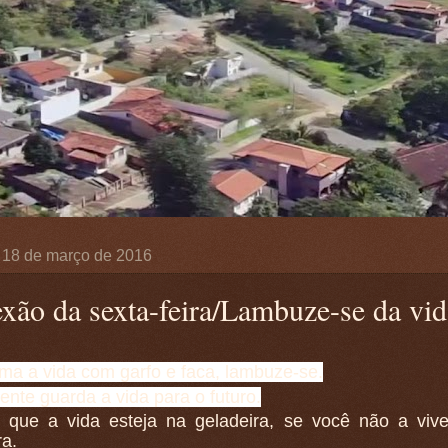
, 18 de março de 2016
exão da sexta-feira/Lambuze-se da vid
a a vida com garfo e faca, lambuze-se.
ente guarda a vida para o futuro.
que a vida esteja na geladeira, se você não a vive
ra.