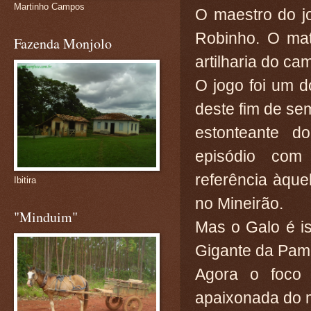
Martinho Campos
O maestro do j
Robinho. O mat
Fazenda Monjolo
artilharia do c
O jogo foi um 
deste fim de sem
estonteante d
episódio co
referência àque
Ibitira
no Mineirão.
"Minduim"
Mas o Galo é i
Gigante da Pam
Agora o foco 
apaixonada do m