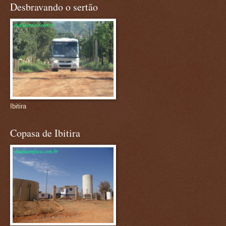
Desbravando o sertão
Ibitira
Copasa de Ibitira