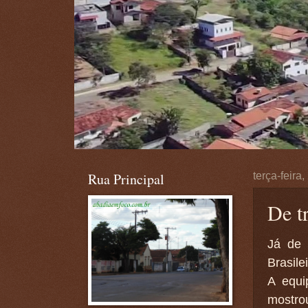
Rua Principal
terça-feira
De t
Já de 
Brasile
A equi
mostrou