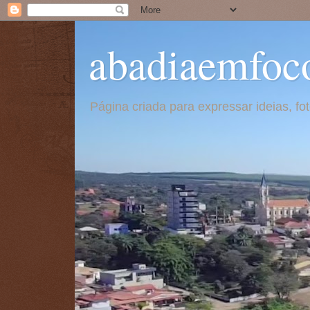
abadiaemfoc
Página criada para expressar ideias, f