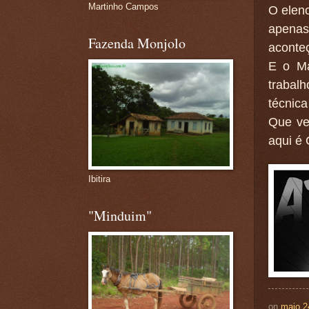
Martinho Campos
O elenc
apenas
Fazenda Monjolo
aconteç
E o Ma
trabal
técnica
Que ve
aqui é 
Ibitira
"Minduim"
on
maio 2