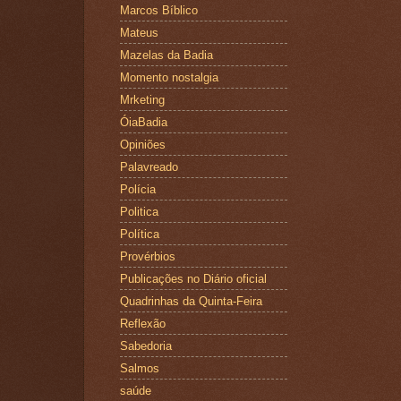
Marcos Bíblico
Mateus
Mazelas da Badia
Momento nostalgia
Mrketing
ÓiaBadia
Opiniões
Palavreado
Polícia
Politica
Política
Provérbios
Publicações no Diário oficial
Quadrinhas da Quinta-Feira
Reflexão
Sabedoria
Salmos
saúde