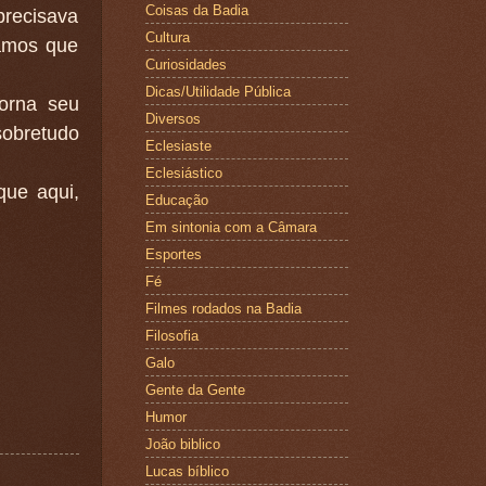
Coisas da Badia
precisava
Cultura
amos que
Curiosidades
Dicas/Utilidade Pública
orna seu
Diversos
obretudo
Eclesiaste
Eclesiástico
que aqui,
Educação
Em sintonia com a Câmara
Esportes
Fé
Filmes rodados na Badia
Filosofia
Galo
Gente da Gente
Humor
João biblico
Lucas bíblico